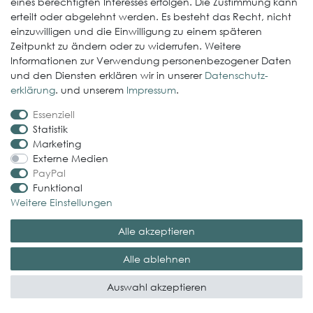
Klebstoffe
eines berechtigten Interesses erfolgen. Die Zustimmung kann
erteilt oder abgelehnt werden. Es besteht das Recht, nicht
EPDM / Zubehör
einzuwilligen und die Einwilligung zu einem späteren
Zeitpunkt zu ändern oder zu widerrufen. Weitere
Entwässerung
Informationen zur Verwendung personenbezogener Daten
und den Diensten erklären wir in unserer
Daten­schutz­
Weitere Produkte
erklärung
. und unserem
Impressum
.
EcoDach EPDM
Essenziell
Statistik
ElastoGround EPDM Streifen
Marketing
Multi-Fix Solarhalter
Externe Medien
PayPal
Service
Funktional
Weitere Einstellungen
Gewerbekunde werden
Alle akzeptieren
Versand & Zahlungsbedingungen
Kontaktformular
Alle ablehnen
Probleme bei der Bestellung?
Auswahl akzeptieren
Rechtliches