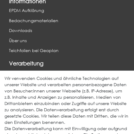
Informationen
EPDM Aufklärung
Bedachungsmaterialien
Downloads
Über uns
Teichfolien bei Geaplan
Verarbeitung
Videos
Wir verwenden Cookies und ähnliche Technologien auf
Systemhandbuch
unserer Website und verarbeiten personenbezogene Daten
von Besucher:innen unserer Webseite (z.B. IP-Adresse), um
FAQ Klebstoffe
z.B. Inhalte und Anzeigen zu personalisieren, Medien von
Schulungstermine
Drittanbietern einzubinden oder Zugriffe auf unsere Website
zu analysieren. Die Datenverarbeitung erfolgt erst durch
ElastoTop Produkte
gesetzte Cookies. Wir teilen diese Daten mit Dritten, die wir in
den Einstellungen benennen.
EPDM Dachbahn
Die Datenverarbeitung kann mit Einwilligung oder aufgrund