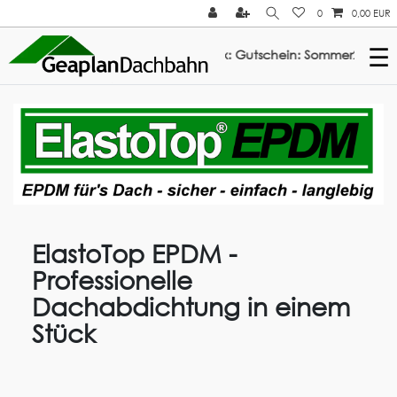
0
0,00 EUR
☰
3% Rabatt auf ElastoTop & Multi-Fix: Gutschein: Sommer2026 ///
ElastoTop EPDM -
Professionelle
Dachabdichtung in einem
Stück