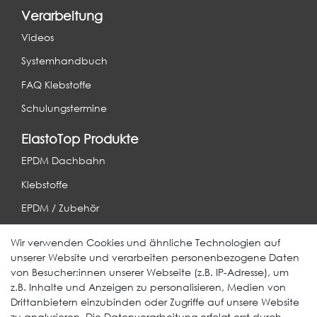
Verarbeitung
Videos
Systemhandbuch
FAQ Klebstoffe
Schulungstermine
ElastoTop Produkte
EPDM Dachbahn
Klebstoffe
EPDM / Zubehör
Entwässerung
Wir verwenden Cookies und ähnliche Technologien auf
unserer Website und verarbeiten personenbezogene Daten
Weitere Produkte
von Besucher:innen unserer Webseite (z.B. IP-Adresse), um
z.B. Inhalte und Anzeigen zu personalisieren, Medien von
EcoDach EPDM
Drittanbietern einzubinden oder Zugriffe auf unsere Website
zu analysieren. Die Datenverarbeitung erfolgt erst durch