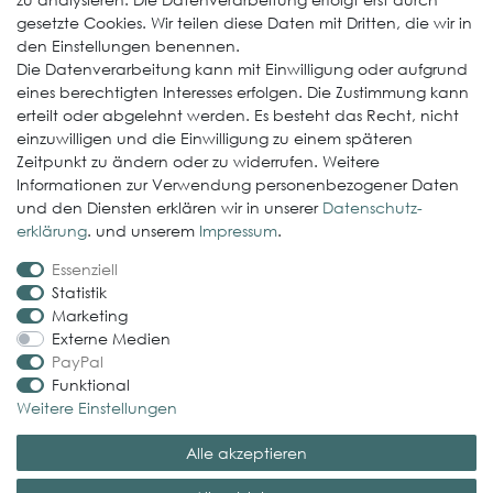
ElastoGround EPDM Streifen
gesetzte Cookies. Wir teilen diese Daten mit Dritten, die wir in
Multi-Fix Solarhalter
den Einstellungen benennen.
Die Datenverarbeitung kann mit Einwilligung oder aufgrund
Service
eines berechtigten Interesses erfolgen. Die Zustimmung kann
erteilt oder abgelehnt werden. Es besteht das Recht, nicht
Gewerbekunde werden
einzuwilligen und die Einwilligung zu einem späteren
Versand & Zahlungsbedingungen
Zeitpunkt zu ändern oder zu widerrufen. Weitere
Informationen zur Verwendung personenbezogener Daten
Kontaktformular
und den Diensten erklären wir in unserer
Daten­schutz­
Probleme bei der Bestellung?
erklärung
. und unserem
Impressum
.
Essenziell
Rechtliches
Statistik
Impressum
Marketing
Externe Medien
AGB
PayPal
Datenschutzerklärung
Funktional
Weitere Einstellungen
Widerrufsrecht
Alle akzeptieren
Vertrag widerrufen