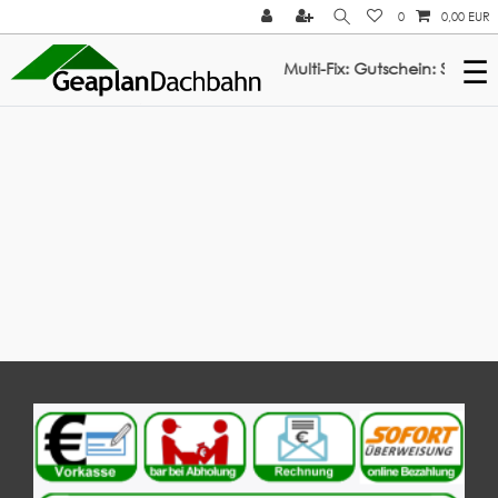
0
0,00 EUR
☰
/// 3% Rabatt auf ElastoTop & Multi-Fix: Gutschein: Sommer2