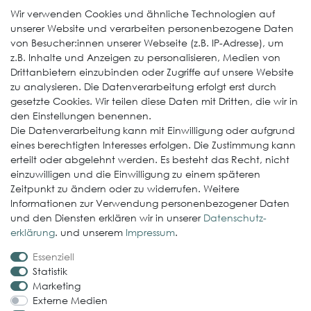
Entwässerung
Wir verwenden Cookies und ähnliche Technologien auf
unserer Website und verarbeiten personenbezogene Daten
Weitere Produkte
von Besucher:innen unserer Webseite (z.B. IP-Adresse), um
z.B. Inhalte und Anzeigen zu personalisieren, Medien von
EcoDach EPDM
Drittanbietern einzubinden oder Zugriffe auf unsere Website
zu analysieren. Die Datenverarbeitung erfolgt erst durch
ElastoGround EPDM Streifen
gesetzte Cookies. Wir teilen diese Daten mit Dritten, die wir in
Multi-Fix Solarhalter
den Einstellungen benennen.
Die Datenverarbeitung kann mit Einwilligung oder aufgrund
Service
eines berechtigten Interesses erfolgen. Die Zustimmung kann
erteilt oder abgelehnt werden. Es besteht das Recht, nicht
Gewerbekunde werden
einzuwilligen und die Einwilligung zu einem späteren
Versand & Zahlungsbedingungen
Zeitpunkt zu ändern oder zu widerrufen. Weitere
Informationen zur Verwendung personenbezogener Daten
Kontaktformular
und den Diensten erklären wir in unserer
Daten­schutz­
Probleme bei der Bestellung?
erklärung
. und unserem
Impressum
.
Essenziell
Rechtliches
Statistik
Impressum
Marketing
Externe Medien
AGB