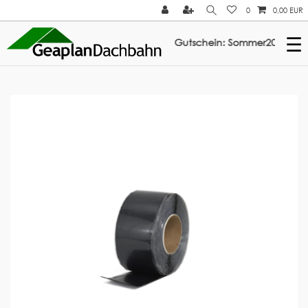
0
0,00 EUR
☰
% Rabatt auf ElastoTop & Multi-Fix: Gutschein: Sommer2026 ///