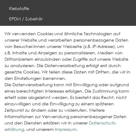
Klebstoffe
EPDM / Zubehör
Entwässerung
Wir verwenden Cookies und ähnliche Technologien auf
unserer Website und verarbeiten personenbezogene Daten
Weitere Produkte
von Besucher:innen unserer Webseite (z.B. IP-Adresse), um
z.B. Inhalte und Anzeigen zu personalisieren, Medien von
EcoDach EPDM
Drittanbietern einzubinden oder Zugriffe auf unsere Website
zu analysieren. Die Datenverarbeitung erfolgt erst durch
ElastoGround EPDM Streifen
gesetzte Cookies. Wir teilen diese Daten mit Dritten, die wir in
Multi-Fix Solarhalter
den Einstellungen benennen.
Die Datenverarbeitung kann mit Einwilligung oder aufgrund
Service
eines berechtigten Interesses erfolgen. Die Zustimmung kann
erteilt oder abgelehnt werden. Es besteht das Recht, nicht
Gewerbekunde werden
einzuwilligen und die Einwilligung zu einem späteren
Versand & Zahlungsbedingungen
Zeitpunkt zu ändern oder zu widerrufen. Weitere
Informationen zur Verwendung personenbezogener Daten
Kontaktformular
und den Diensten erklären wir in unserer
Daten­schutz­
Probleme bei der Bestellung?
erklärung
. und unserem
Impressum
.