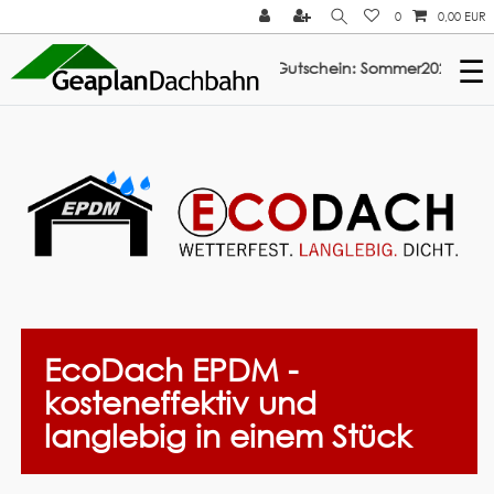
0
0,00 EUR
☰
batt auf ElastoTop & Multi-Fix: Gutschein: Sommer2026 ///
EcoDach EPDM -
kosteneffektiv und
langlebig in einem Stück