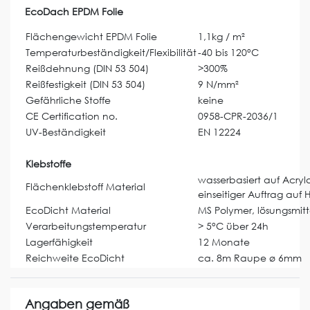
EcoDach EPDM Folie
Flächengewicht EPDM Folie
1,1kg / m²
Temperaturbeständigkeit/Flexibilität
-40 bis 120°C
Reißdehnung (DIN 53 504)
>300%
Reißfestigkeit (DIN 53 504)
9 N/mm²
Gefährliche Stoffe
keine
CE Certification no.
0958-CPR-2036/1
UV-Beständigkeit
EN 12224
Klebstoffe
wasserbasiert auf Acryla
Flächenklebstoff Material
einseitiger Auftrag auf 
EcoDicht Material
MS Polymer, lösungsmitte
Verarbeitungstemperatur
> 5°C über 24h
Lagerfähigkeit
12 Monate
Reichweite EcoDicht
ca. 8m Raupe ø 6mm
Angaben gemäß