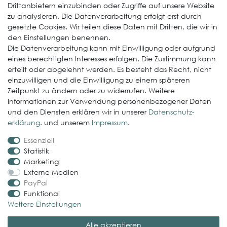
Drittanbietern einzubinden oder Zugriffe auf unsere Website
zu analysieren. Die Datenverarbeitung erfolgt erst durch
ElastoGround EPDM Streifen
gesetzte Cookies. Wir teilen diese Daten mit Dritten, die wir in
Multi-Fix Solarhalter
den Einstellungen benennen.
Die Datenverarbeitung kann mit Einwilligung oder aufgrund
Service
eines berechtigten Interesses erfolgen. Die Zustimmung kann
erteilt oder abgelehnt werden. Es besteht das Recht, nicht
Gewerbekunde werden
einzuwilligen und die Einwilligung zu einem späteren
Versand & Zahlungsbedingungen
Zeitpunkt zu ändern oder zu widerrufen. Weitere
Informationen zur Verwendung personenbezogener Daten
Kontaktformular
und den Diensten erklären wir in unserer
Daten­schutz­
Probleme bei der Bestellung?
erklärung
. und unserem
Impressum
.
Essenziell
Rechtliches
Statistik
Impressum
Marketing
Externe Medien
AGB
PayPal
Datenschutzerklärung
Funktional
Weitere Einstellungen
Widerrufsrecht
Alle akzeptieren