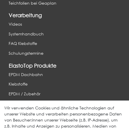
Teichfolien bei Geaplan
Verarbeitung
Videos
Systemhandbuch
FAQ Klebstoffe
Schulungstermine
ElastoTop Produkte
EPDM Dachbahn
Klebstoffe
EPDM / Zubehör
Entwässerung
Wir verwenden Cookies und ähnliche Technologien auf
unserer Website und verarbeiten personenbezogene Daten
Weitere Produkte
von Besucher:innen unserer Webseite (z.B. IP-Adresse), um
z.B. Inhalte und Anzeigen zu personalisieren, Medien von
EcoDach EPDM