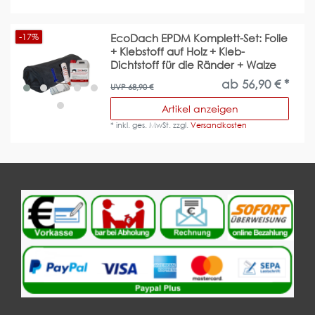
-17%
EcoDach EPDM Komplett-Set: Folie
+ Klebstoff auf Holz + Kleb-
Dichtstoff für die Ränder + Walze
ab 56,90 € *
UVP 68,90 €
Artikel anzeigen
*
inkl. ges. MwSt.
zzgl.
Versandkosten