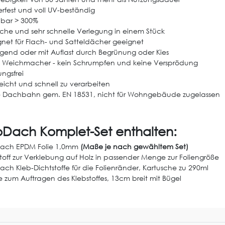
rfest und voll UV-beständig
bar > 300%
che und sehr schnelle Verlegung in einem Stück
net für Flach- und Satteldächer geeignet
iegend oder mit Auflast durch Begrünung oder Kies
 Weichmacher - kein Schrumpfen und keine Versprödung
ngsfrei
leicht und schnell zu verarbeiten
e Dachbahn gem. EN 18531, nicht für Wohngebäude zugelassen
oDach Komplet-Set enthalten:
ach EPDM Folie 1,0mm
(Maße je nach gewähltem Set)
toff zur Verklebung auf Holz in passender Menge zur Foliengröße
ch Kleb-Dichtstoffe für die Folienränder, Kartusche zu 290ml
 zum Auftragen des Klebstoffes, 13cm breit mit Bügel