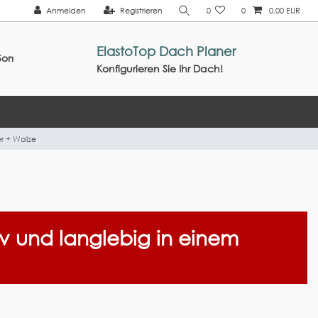
Anmelden
Registrieren
0
0
0,00 EUR
ElastoTop Dach Planer
26 ///
Konfigurieren Sie Ihr Dach!
er + Walze
v und langlebig in einem