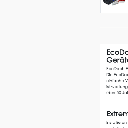
EcoDa
Gerät
EcoDach EP
Die EcoDac
einfache V
ist wartun
über 50 Ja
Extre
Installie