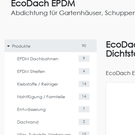
EcoDach EPDM
Abdichtung für Gartenhäuser, Schuppe
EcoDach
Produkte
90
Dichtst
EPDM Dachbahnen
9
EPDM Streifen
4
EcoDach EP
Klebstoffe / Reiniger
14
Nahtfügung / Formteile
14
Entwässerung
7
Dachrand
2
Vlies, Zubehör, Werkzeuge
15