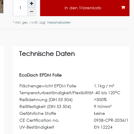
In den Warenkorb
* inkl. ges. MwSt. zzgl.
Versandkosten
Technische Daten
EcoDach EPDM Folie
Flächengewicht EPDM Folie
1,1kg / m²
Temperaturbeständigkeit/Flexibilität
-40 bis 120°C
Reißdehnung (DIN 53 504)
>300%
Reißfestigkeit (DIN 53 504)
9 N/mm²
Gefährliche Stoffe
keine
CE Certification no.
0958-CPR-2036/1
UV-Beständigkeit
EN 12224