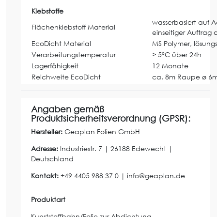
Klebstoffe
wasserbasiert auf Ac
Flächenklebstoff Material
einseitiger Auftrag 
EcoDicht Material
MS Polymer, lösungsm
Verarbeitungstemperatur
> 5°C über 24h
Lagerfähigkeit
12 Monate
Reichweite EcoDicht
ca. 8m Raupe ø 6
Angaben gemäß
Produktsicherheitsverordnung (GPSR):
Hersteller:
Geaplan Folien GmbH
Adresse:
Industriestr.
7
|
26188
Edewecht
|
Deutschland
Kontakt:
+49 4405 988 37 0
|
info@geaplan.de
Produktart
Kunststoffbahn/Folie zur Abdichtung