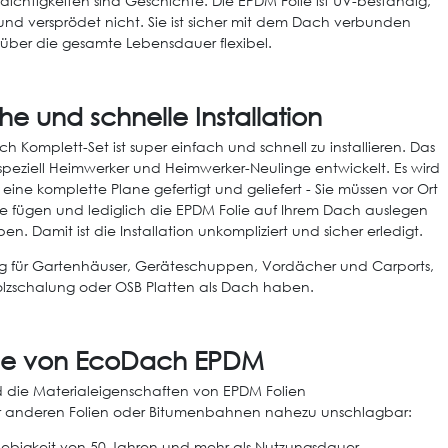
dichtigkeiten sind Geschichte. Die EPDM Folie ist UV-beständig,
 und versprödet nicht. Sie ist sicher mit dem Dach verbunden
 über die gesamte Lebensdauer flexibel.
he und schnelle Installation
 Komplett-Set ist super einfach und schnell zu installieren. Das
speziell Heimwerker und Heimwerker-Neulinge entwickelt. Es wird
 eine komplette Plane gefertigt und geliefert - Sie müssen vor Ort
e fügen und lediglich die EPDM Folie auf Ihrem Dach auslegen
en. Damit ist die Installation unkompliziert und sicher erledigt.
 für Gartenhäuser, Geräteschuppen, Vordächer und Carports,
olzschalung oder OSB Platten als Dach haben.
ile von EcoDach EPDM
 die Materialeigenschaften von EPDM Folien
 anderen Folien oder Bitumenbahnen nahezu unschlagbar:
lebigkeit von 50 Jahren und mehr als Nutzungsdauer