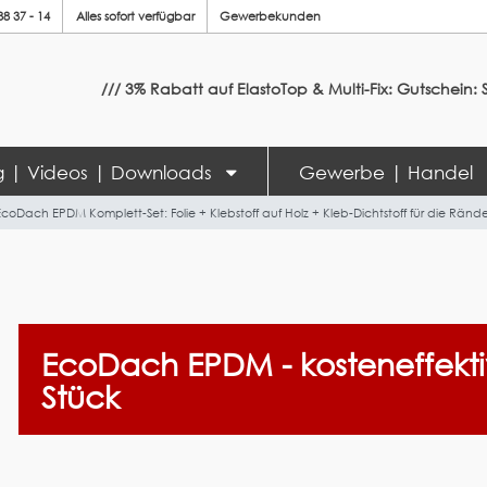
88 37 - 14
Alles sofort verfügbar
Gewerbekunden
/// 3% Rabatt auf ElastoTop & Multi-Fix: Gutschein: Sommer20
ng | Videos | Downloads
Gewerbe | Handel
EcoDach EPDM Komplett-Set: Folie + Klebstoff auf Holz + Kleb-Dichtstoff für die Ränd
EcoDach EPDM - kosteneffekti
Stück