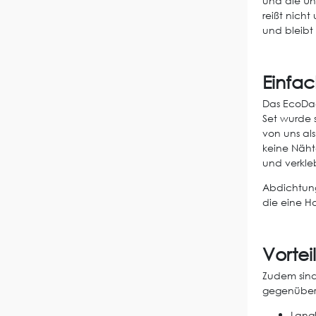
und die Un
reißt nicht
und bleibt
Einfac
Das EcoDach
Set wurde 
von uns als
keine Näht
und verkleb
Abdichtung
die eine H
Vorte
Zudem sind
gegenüber
Lang