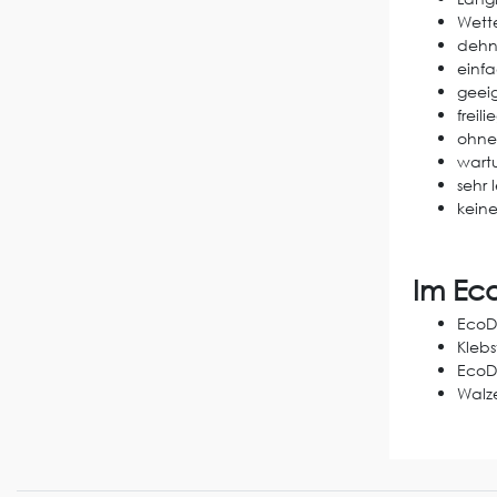
Wette
dehn
einfa
geeig
freil
ohne
wartu
sehr 
kein
Im Ec
EcoD
Klebs
EcoDa
Walze