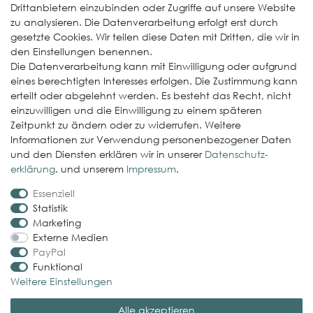
Drittanbietern einzubinden oder Zugriffe auf unsere Website
zu analysieren. Die Datenverarbeitung erfolgt erst durch
ElastoGround EPDM Streifen
gesetzte Cookies. Wir teilen diese Daten mit Dritten, die wir in
Multi-Fix Solarhalter
den Einstellungen benennen.
Die Datenverarbeitung kann mit Einwilligung oder aufgrund
Service
eines berechtigten Interesses erfolgen. Die Zustimmung kann
erteilt oder abgelehnt werden. Es besteht das Recht, nicht
Gewerbekunde werden
einzuwilligen und die Einwilligung zu einem späteren
Versand & Zahlungsbedingungen
Zeitpunkt zu ändern oder zu widerrufen. Weitere
Informationen zur Verwendung personenbezogener Daten
Kontaktformular
und den Diensten erklären wir in unserer
Daten­schutz­
Probleme bei der Bestellung?
erklärung
. und unserem
Impressum
.
Essenziell
Rechtliches
Statistik
Impressum
Marketing
Externe Medien
AGB
PayPal
Datenschutzerklärung
Funktional
Weitere Einstellungen
Widerrufsrecht
Alle akzeptieren