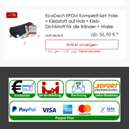
-17%
EcoDach EPDM Komplett-Set: Folie
+ Klebstoff auf Holz + Kleb-
Dichtstoff für die Ränder + Walze
ab 56,90 € *
UVP 68,90 €
Artikel anzeigen
*
inkl. ges. MwSt.
zzgl.
Versandkosten