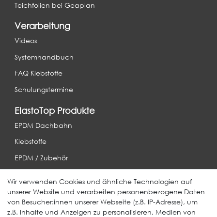
Teichfolien bei Geaplan
Verarbeitung
Videos
Systemhandbuch
FAQ Klebstoffe
Schulungstermine
ElastoTop Produkte
EPDM Dachbahn
Klebstoffe
EPDM / Zubehör
Entwässerung
Wir verwenden Cookies und ähnliche Technologien auf
unserer Website und verarbeiten personenbezogene Daten
Weitere Produkte
von Besucher:innen unserer Webseite (z.B. IP-Adresse), um
z.B. Inhalte und Anzeigen zu personalisieren, Medien von
EcoDach EPDM