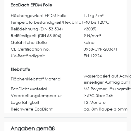
EcoDach EPDM Folie
Flächengewicht EPDM Folie
1,1kg / m²
Temperaturbeständigkeit/Flexibilität
-40 bis 120°C
Reißdehnung (DIN 53 504)
>300%
Reißfestigkeit (DIN 53 504)
9 N/mm²
Gefährliche Stoffe
keine
CE Certification no.
0958-CPR-2036/1
UV-Beständigkeit
EN 12224
Klebstoffe
wasserbasiert auf Acryla
Flächenklebstoff Material
einseitiger Auftrag auf 
EcoDicht Material
MS Polymer, lösungsmitte
Verarbeitungstemperatur
> 5°C über 24h
Lagerfähigkeit
12 Monate
Reichweite EcoDicht
ca. 8m Raupe ø 6mm
Angaben gemäß