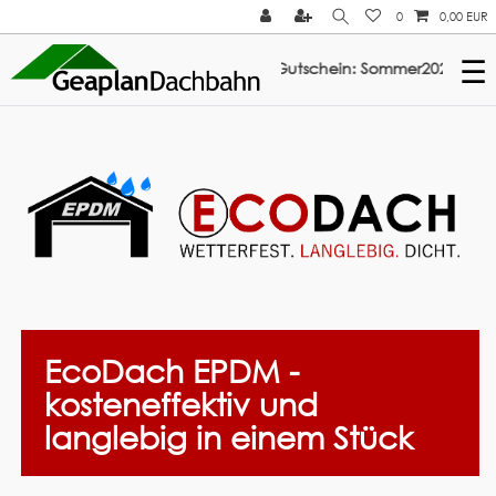
0
0,00 EUR
☰
batt auf ElastoTop & Multi-Fix: Gutschein: Sommer2026 ///
EcoDach EPDM -
kosteneffektiv und
langlebig in einem Stück