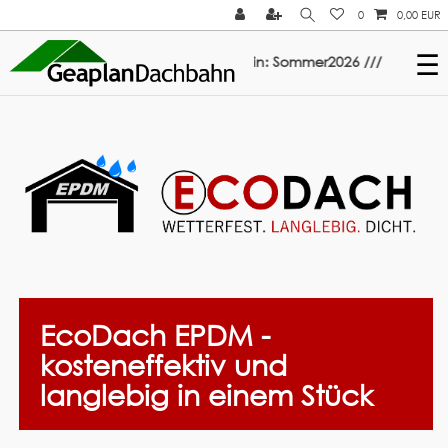
0
0,00 EUR
☰
 ElastoTop & Multi-Fix: Gutschein: Sommer2026 ///
EcoDach EPDM -
kosteneffektiv und
langlebig in einem Stück