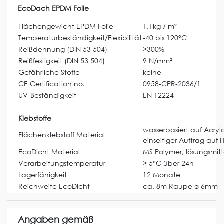
EcoDach EPDM Folie
Flächengewicht EPDM Folie
1,1kg / m²
Temperaturbeständigkeit/Flexibilität
-40 bis 120°C
Reißdehnung (DIN 53 504)
>300%
Reißfestigkeit (DIN 53 504)
9 N/mm²
Gefährliche Stoffe
keine
CE Certification no.
0958-CPR-2036/1
UV-Beständigkeit
EN 12224
Klebstoffe
wasserbasiert auf Acryla
Flächenklebstoff Material
einseitiger Auftrag auf 
EcoDicht Material
MS Polymer, lösungsmitte
Verarbeitungstemperatur
> 5°C über 24h
Lagerfähigkeit
12 Monate
Reichweite EcoDicht
ca. 8m Raupe ø 6mm
Angaben gemäß