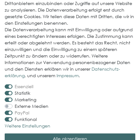
Drittanbietern einzubinden oder Zugriffe auf unsere Website
zu analysieren. Die Datenverarbeitung erfolgt erst durch
ElastoGround EPDM Streifen
gesetzte Cookies. Wir teilen diese Daten mit Dritten, die wir in
Multi-Fix Solarhalter
den Einstellungen benennen.
Die Datenverarbeitung kann mit Einwilligung oder aufgrund
Service
eines berechtigten Interesses erfolgen. Die Zustimmung kann
erteilt oder abgelehnt werden. Es besteht das Recht, nicht
Gewerbekunde werden
einzuwilligen und die Einwilligung zu einem späteren
Versand & Zahlungsbedingungen
Zeitpunkt zu ändern oder zu widerrufen. Weitere
Informationen zur Verwendung personenbezogener Daten
Kontaktformular
und den Diensten erklären wir in unserer
Daten­schutz­
Probleme bei der Bestellung?
erklärung
. und unserem
Impressum
.
Essenziell
Rechtliches
Statistik
Impressum
Marketing
Externe Medien
AGB
PayPal
Datenschutzerklärung
Funktional
Weitere Einstellungen
Widerrufsrecht
Alle akzeptieren