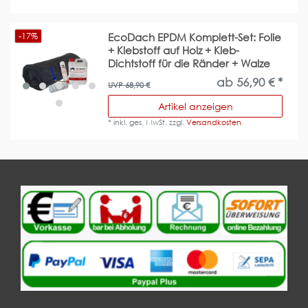
-17%
EcoDach EPDM Komplett-Set: Folie
+ Klebstoff auf Holz + Kleb-
Dichtstoff für die Ränder + Walze
ab 56,90 € *
UVP 68,90 €
Artikel anzeigen
*
inkl. ges. MwSt.
zzgl.
Versandkosten