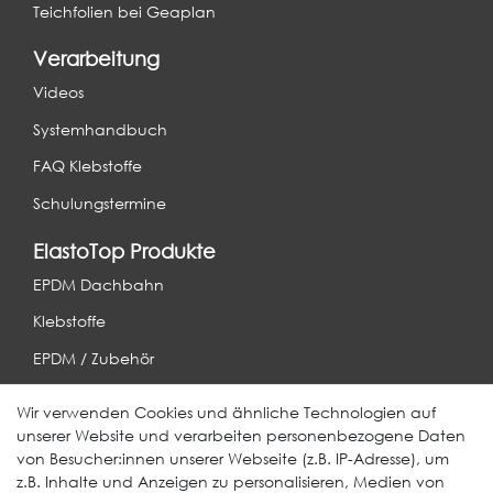
Teichfolien bei Geaplan
Verarbeitung
Videos
Systemhandbuch
FAQ Klebstoffe
Schulungstermine
ElastoTop Produkte
EPDM Dachbahn
Klebstoffe
EPDM / Zubehör
Entwässerung
Wir verwenden Cookies und ähnliche Technologien auf
unserer Website und verarbeiten personenbezogene Daten
Weitere Produkte
von Besucher:innen unserer Webseite (z.B. IP-Adresse), um
z.B. Inhalte und Anzeigen zu personalisieren, Medien von
EcoDach EPDM