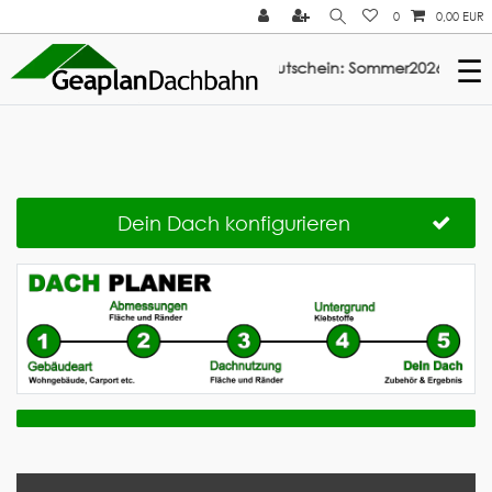
0
0,00 EUR
☰
batt auf ElastoTop & Multi-Fix: Gutschein: Sommer2026 ///
Dein Dach konfigurieren