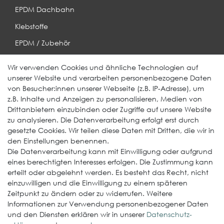
EPDM Dachbahn
Klebstoffe
EPDM / Zubehör
Entwässerung
Wir verwenden Cookies und ähnliche Technologien auf
unserer Website und verarbeiten personenbezogene Daten
Weitere Produkte
von Besucher:innen unserer Webseite (z.B. IP-Adresse), um
z.B. Inhalte und Anzeigen zu personalisieren, Medien von
EcoDach EPDM
Drittanbietern einzubinden oder Zugriffe auf unsere Website
zu analysieren. Die Datenverarbeitung erfolgt erst durch
ElastoGround EPDM Streifen
gesetzte Cookies. Wir teilen diese Daten mit Dritten, die wir in
Multi-Fix Solarhalter
den Einstellungen benennen.
Die Datenverarbeitung kann mit Einwilligung oder aufgrund
Service
eines berechtigten Interesses erfolgen. Die Zustimmung kann
erteilt oder abgelehnt werden. Es besteht das Recht, nicht
Gewerbekunde werden
einzuwilligen und die Einwilligung zu einem späteren
Versand & Zahlungsbedingungen
Zeitpunkt zu ändern oder zu widerrufen. Weitere
Informationen zur Verwendung personenbezogener Daten
Kontaktformular
und den Diensten erklären wir in unserer
Daten­schutz­