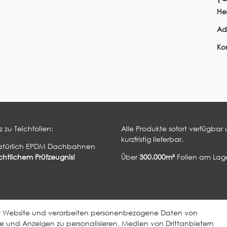
Her
Ad
Ko
 zu Teichfolien:
Alle Produkte sofort verfügbar
kurzfristig lieferbar.
atürlich EPDM Dachbahnen
htlichem Prüfzeugnis!
Über
300.000m²
Folien am Lage
ElastoTop Produkte
Weitere Produkte
er Website und verarbeiten personenbezogene Daten von
EPDM Dachbahn
EcoDach EPDM
lte und Anzeigen zu personalisieren, Medien von Drittanbietern