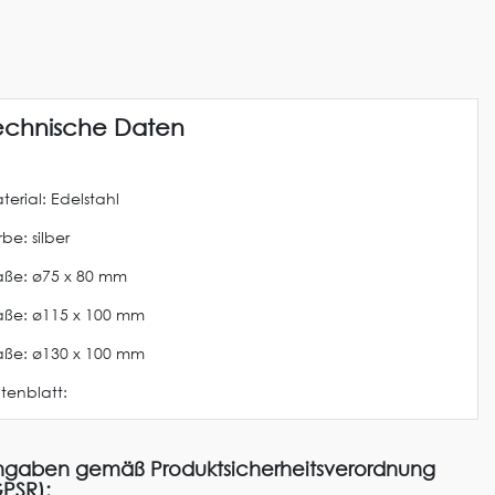
echnische Daten
terial: Edelstahl
be: silber
ße: ø75 x 80 mm
ße: ø115 x 100 mm
ße: ø130 x 100 mm
tenblatt:
gaben gemäß Produktsicherheitsverordnung
PSR):