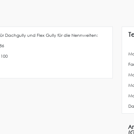
T
ür Dachgully und Flex Gully für die Nennweiten:
86
Ma
 100
Far
Ma
Ma
Ma
Da
An
(G