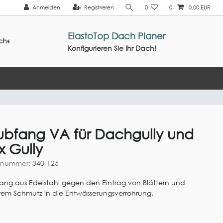
Anmelden
Registrieren
0
0
0,00 EUR
ElastoTop Dach Planer
ein: Sommer2026 ///
Konfigurieren Sie Ihr Dach!
ubfang VA für Dachgully und
x Gully
elnummer:
340-125
ang aus Edelstahl gegen den Eintrag von Blättern und
em Schmutz in die Entwässerungsverrohrung.