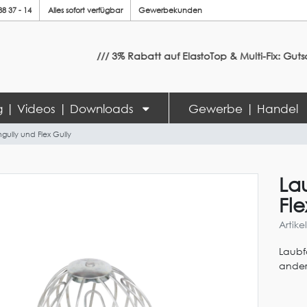
88 37 - 14
Alles sofort verfügbar
Gewerbekunden
/// 3% Rabatt auf ElastoTop & Multi-Fix: Gutsch
ng | Videos | Downloads
Gewerbe | Handel
ully und Flex Gully
La
Fle
Artik
Laubf
ander