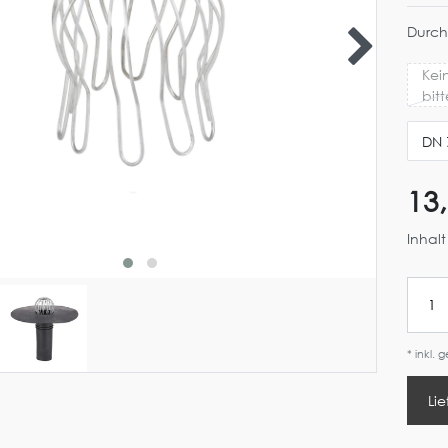
Durch
Kei
bit
DN 
13
Inhal
* inkl. 
Lie