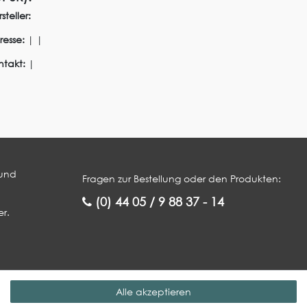
steller:
resse:
|
|
ntakt:
|
 und
Fragen zur Bestellung oder den Produkten:
(0) 44 05 / 9 88 37 - 14
r.
Service
Rechtliches
Alle akzeptieren
Gewerbekunde werden
Impressum