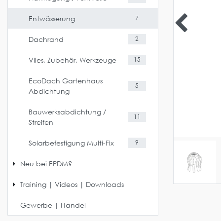
Entwässerung
7
Dachrand
2
Vlies, Zubehör, Werkzeuge
15
EcoDach Gartenhaus
5
Abdichtung
Bauwerksabdichtung /
11
Streifen
Solarbefestigung Multi-Fix
9
Neu bei EPDM?
Training | Videos | Downloads
Gewerbe | Handel