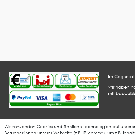
Im Gegensatz
Wir haben n
mit
bauaufsic
Informationen
Verarbeitung
Wir verwenden Cookies und ähnliche Technologien auf unser
EPDM Aufklärung
Videos
Besucher:innen unserer Webseite (z.B. IP-Adresse), um z.B. Inha