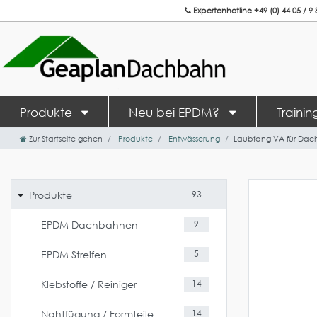
Expertenhotline +49 (0) 44 05 / 9 
Produkte
Neu bei EPDM?
Traini
Zur Startseite gehen
Produkte
Entwässerung
Laubfang VA für Dachg
Produkte
93
EPDM Dachbahnen
9
EPDM Streifen
5
Klebstoffe / Reiniger
14
Nahtfügung / Formteile
14