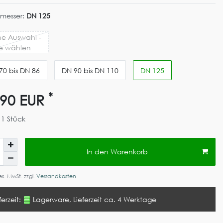
messer:
DN 125
ne Auswahl -
te wählen
70 bis DN 86
DN 90 bis DN 110
DN 125
*
,90 EUR
t
1
Stück
In den Warenkorb
ges. MwSt. zzgl.
Versandkosten
ferzeit:
Lagerware, Lieferzeit ca. 4 Werktage