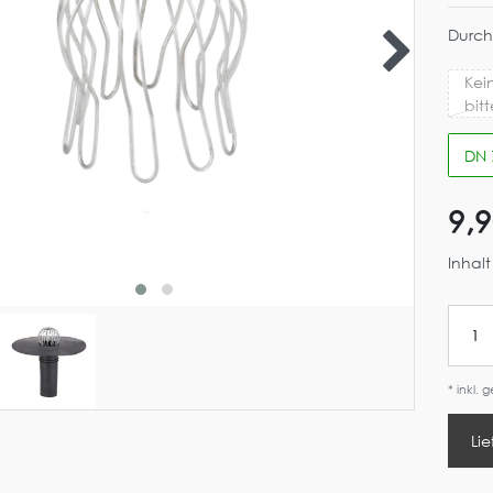
Durch
Kei
bit
DN 
9,
Inhal
* inkl. 
Lie