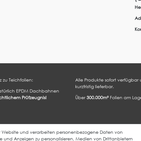
Her
Ad
Ko
 zu Teichfolien:
Alle Produkte sofort verfügbar
kurzfristig lieferbar.
atürlich EPDM Dachbahnen
htlichem Prüfzeugnis!
Über
300.000m²
Folien am Lage
ElastoTop Produkte
Weitere Produkte
er Website und verarbeiten personenbezogene Daten von
EPDM Dachbahn
EcoDach EPDM
lte und Anzeigen zu personalisieren, Medien von Drittanbietern