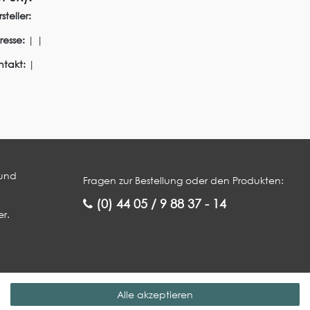
steller:
resse:
|
|
ntakt:
|
 und
Fragen zur Bestellung oder den Produkten:
(0) 44 05 / 9 88 37 - 14
r.
Service
Rechtliches
Alle akzeptieren
Gewerbekunde werden
Impressum