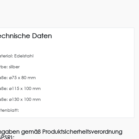
echnische Daten
terial: Edelstahl
be: silber
ße: ø75 x 80 mm
ße: ø115 x 100 mm
ße: ø130 x 100 mm
tenblatt:
gaben gemäß Produktsicherheitsverordnung
PSR):