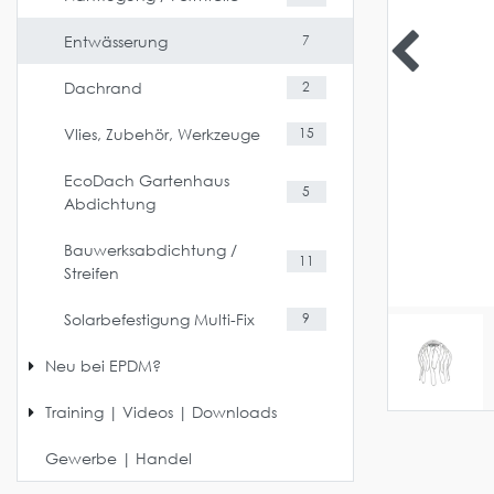
Entwässerung
7
Dachrand
2
Vlies, Zubehör, Werkzeuge
15
EcoDach Gartenhaus
5
Abdichtung
Bauwerksabdichtung /
11
Streifen
Solarbefestigung Multi-Fix
9
Neu bei EPDM?
Training | Videos | Downloads
Gewerbe | Handel