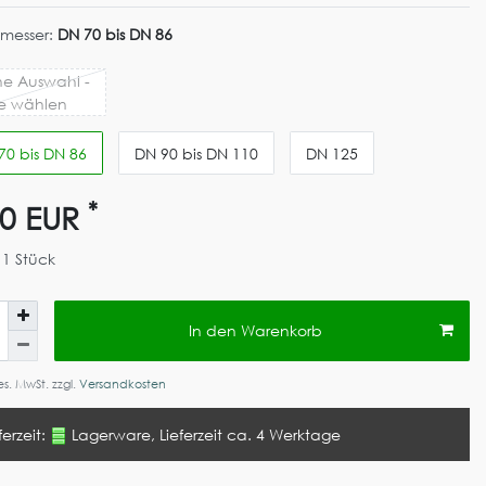
messer:
DN 70 bis DN 86
ne Auswahl -
te wählen
70 bis DN 86
DN 90 bis DN 110
DN 125
*
90 EUR
t
1
Stück
In den Warenkorb
ges. MwSt. zzgl.
Versandkosten
ferzeit:
Lagerware, Lieferzeit ca. 4 Werktage