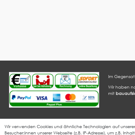
Im Gegensatz
Wir haben n
mit
bauaufsic
Informationen
Verarbeitung
Wir verwenden Cookies und ähnliche Technologien auf unser
EPDM Aufklärung
Videos
Besucher:innen unserer Webseite (z.B. IP-Adresse), um z.B. Inha