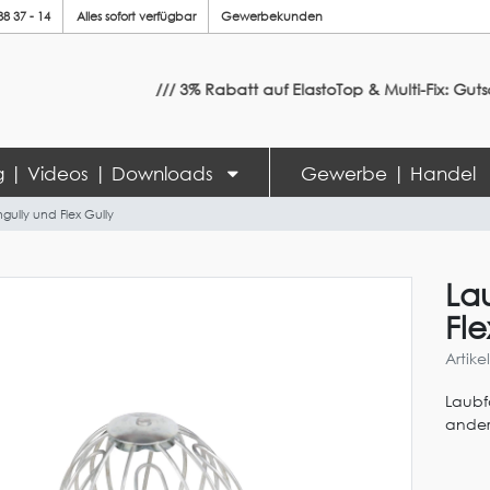
88 37 - 14
Alles sofort verfügbar
Gewerbekunden
/// 3% Rabatt auf ElastoTop & Multi-Fix: Gutsch
ng | Videos | Downloads
Gewerbe | Handel
ully und Flex Gully
La
Fle
Artik
Laubf
ander