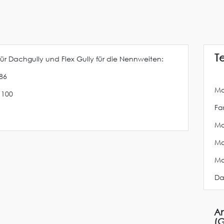
T
ür Dachgully und Flex Gully für die Nennweiten:
86
Ma
 100
Far
Ma
Ma
Ma
Da
An
(G