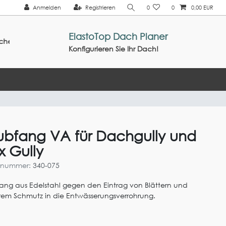
Anmelden
Registrieren
0
0
0,00 EUR
ElastoTop Dach Planer
ein: Sommer2026 ///
Konfigurieren Sie Ihr Dach!
ubfang VA für Dachgully und
x Gully
elnummer:
340-075
ang aus Edelstahl gegen den Eintrag von Blättern und
em Schmutz in die Entwässerungsverrohrung.