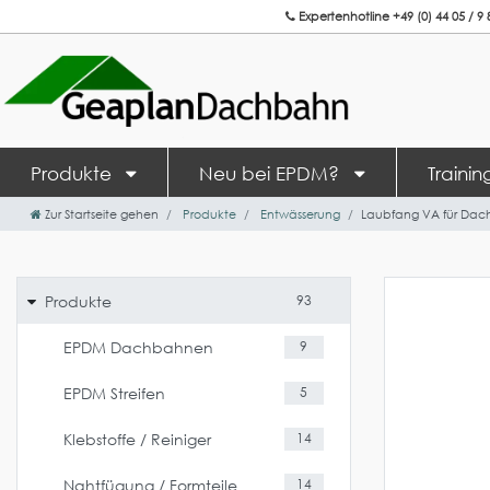
Expertenhotline +49 (0) 44 05 / 9 
Produkte
Neu bei EPDM?
Traini
Zur Startseite gehen
Produkte
Entwässerung
Laubfang VA für Dachg
Produkte
93
EPDM Dachbahnen
9
EPDM Streifen
5
Klebstoffe / Reiniger
14
Nahtfügung / Formteile
14