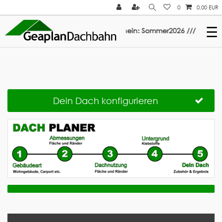
0
0,00 EUR
☰
t auf ElastoTop & Multi-Fix: Gutschein: Sommer2026 ///
Dein Dach konfigurieren