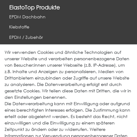
ElastoTop Produkte
EPDM Dachbahn
Klebstoffe
EPDM / Zubehör
Entwässerung
Wir verwenden Cookies und ähnliche Technologien auf
unserer Website und verarbeiten personenbezogene Daten
Weitere Produkte
von Besucher:innen unserer Webseite (z.B. IP-Adresse), um
z.B. Inhalte und Anzeigen zu personalisieren, Medien von
EcoDach EPDM
Drittanbietern einzubinden oder Zugriffe auf unsere Website
zu analysieren. Die Datenverarbeitung erfolgt erst durch
ElastoGround EPDM Streifen
gesetzte Cookies. Wir teilen diese Daten mit Dritten, die wir in
Multi-Fix Solarhalter
den Einstellungen benennen.
Die Datenverarbeitung kann mit Einwilligung oder aufgrund
Service
eines berechtigten Interesses erfolgen. Die Zustimmung kann
erteilt oder abgelehnt werden. Es besteht das Recht, nicht
Gewerbekunde werden
einzuwilligen und die Einwilligung zu einem späteren
Versand & Zahlungsbedingungen
Zeitpunkt zu ändern oder zu widerrufen. Weitere
Informationen zur Verwendung personenbezogener Daten