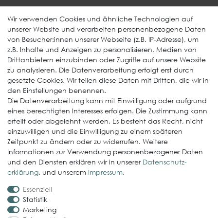
Entwässerung
Wir verwenden Cookies und ähnliche Technologien auf
unserer Website und verarbeiten personenbezogene Daten
Weitere Produkte
von Besucher:innen unserer Webseite (z.B. IP-Adresse), um
z.B. Inhalte und Anzeigen zu personalisieren, Medien von
EcoDach EPDM
Drittanbietern einzubinden oder Zugriffe auf unsere Website
zu analysieren. Die Datenverarbeitung erfolgt erst durch
ElastoGround EPDM Streifen
gesetzte Cookies. Wir teilen diese Daten mit Dritten, die wir in
Multi-Fix Solarhalter
den Einstellungen benennen.
Die Datenverarbeitung kann mit Einwilligung oder aufgrund
Service
eines berechtigten Interesses erfolgen. Die Zustimmung kann
erteilt oder abgelehnt werden. Es besteht das Recht, nicht
Gewerbekunde werden
einzuwilligen und die Einwilligung zu einem späteren
Versand & Zahlungsbedingungen
Zeitpunkt zu ändern oder zu widerrufen. Weitere
Informationen zur Verwendung personenbezogener Daten
Kontaktformular
und den Diensten erklären wir in unserer
Daten­schutz­
Probleme bei der Bestellung?
erklärung
. und unserem
Impressum
.
Essenziell
Rechtliches
Statistik
Impressum
Marketing