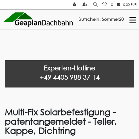
0
0,00 EUR
☰
abatt auf ElastoTop & Multi-Fix: Gutschein: Sommer2026 ///
Experten-Hotline
+49 4405 988 37 14
Multi-Fix Solarbefestigung -
patentangemeldet - Teller,
Kappe, Dichtring