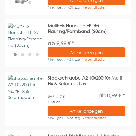
Artikel anzeigen
*
inkl. ges. MwSt.
zzgl.
Versandkosten
Multi-Fix Flansch - EPDM
Flashing/Formband (30cm)
ab 9,99 € *
Artikel anzeigen
*
inkl. ges. MwSt.
zzgl.
Versandkosten
Stockschraube A2 10x200 für Multi-
Fix & Solarmodule
ab 0,99 € *
UVP 1,17 €
1
Stück
Artikel anzeigen
*
inkl. ges. MwSt.
zzgl.
Versandkosten