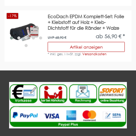
-17%
EcoDach EPDM Komplett-Set: Folie
+ Klebstoff auf Holz + Kleb-
Dichtstoff für die Ränder + Walze
ab 56,90 € *
UVP 68,90 €
Artikel anzeigen
*
inkl. ges. MwSt.
zzgl.
Versandkosten