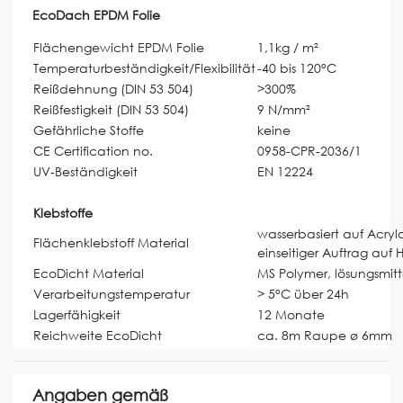
EcoDach EPDM Folie
Flächengewicht EPDM Folie
1,1kg / m²
Temperaturbeständigkeit/Flexibilität
-40 bis 120°C
Reißdehnung (DIN 53 504)
>300%
Reißfestigkeit (DIN 53 504)
9 N/mm²
Gefährliche Stoffe
keine
CE Certification no.
0958-CPR-2036/1
UV-Beständigkeit
EN 12224
Klebstoffe
wasserbasiert auf Acryla
Flächenklebstoff Material
einseitiger Auftrag auf 
EcoDicht Material
MS Polymer, lösungsmitte
Verarbeitungstemperatur
> 5°C über 24h
Lagerfähigkeit
12 Monate
Reichweite EcoDicht
ca. 8m Raupe ø 6mm
Angaben gemäß