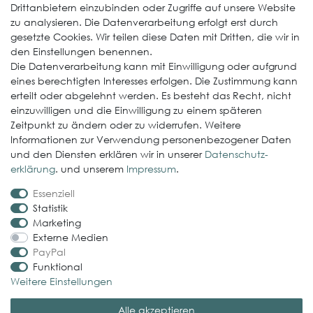
Drittanbietern einzubinden oder Zugriffe auf unsere Website
zu analysieren. Die Datenverarbeitung erfolgt erst durch
ElastoGround EPDM Streifen
gesetzte Cookies. Wir teilen diese Daten mit Dritten, die wir in
Multi-Fix Solarhalter
den Einstellungen benennen.
Die Datenverarbeitung kann mit Einwilligung oder aufgrund
Service
eines berechtigten Interesses erfolgen. Die Zustimmung kann
erteilt oder abgelehnt werden. Es besteht das Recht, nicht
Gewerbekunde werden
einzuwilligen und die Einwilligung zu einem späteren
Versand & Zahlungsbedingungen
Zeitpunkt zu ändern oder zu widerrufen. Weitere
Informationen zur Verwendung personenbezogener Daten
Kontaktformular
und den Diensten erklären wir in unserer
Daten­schutz­
Probleme bei der Bestellung?
erklärung
. und unserem
Impressum
.
Essenziell
Rechtliches
Statistik
Impressum
Marketing
Externe Medien
AGB
PayPal
Datenschutzerklärung
Funktional
Weitere Einstellungen
Widerrufsrecht
Alle akzeptieren