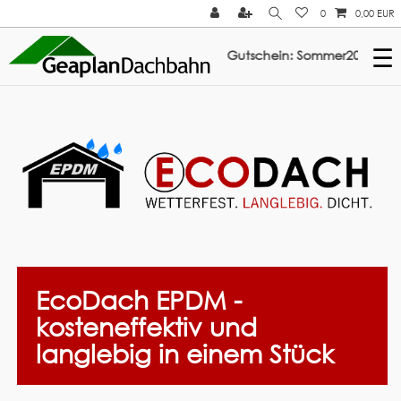
0
0,00 EUR
☰
abatt auf ElastoTop & Multi-Fix: Gutschein: Sommer2026 ///
EcoDach EPDM -
kosteneffektiv und
langlebig in einem Stück