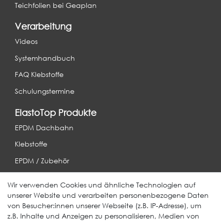
Teichfolien bei Geaplan
Verarbeitung
Videos
Systemhandbuch
FAQ Klebstoffe
Schulungstermine
ElastoTop Produkte
EPDM Dachbahn
Klebstoffe
EPDM / Zubehör
Entwässerung
Wir verwenden Cookies und ähnliche Technologien auf
unserer Website und verarbeiten personenbezogene Daten
Weitere Produkte
von Besucher:innen unserer Webseite (z.B. IP-Adresse), um
z.B. Inhalte und Anzeigen zu personalisieren, Medien von
EcoDach EPDM