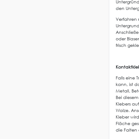
Untergründ
den Unterg
Verfahren 
Untergrund
Anschließe
oder Blasen
frisch gek
Kontaktkle
Falls eine
kann, ist 
Metall, Be
Bei diesem 
Klebers au
Walze. Ans
Kleber wir
Fläche ge
die Falten