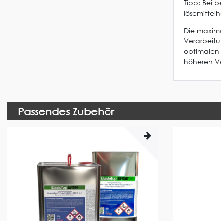
Tipp: Bei
lösemittel
Die maxima
Verarbeit
optimalen 
höheren Ve
Passendes Zubehör