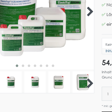
✅
Na
✅
Lö
✅
ei
INH
54
Inhal
Grund
* inkl. 