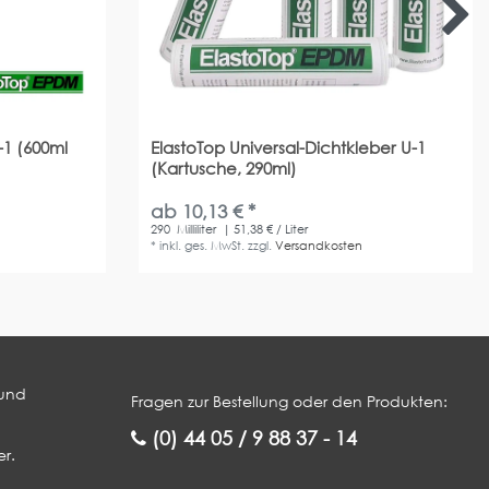
-1 (600ml
ElastoTop Universal-Dichtkleber U-1
(Kartusche, 290ml)
ab 10,13 € *
290
Milliliter
| 51,38 € / Liter
*
inkl. ges. MwSt.
zzgl.
Versandkosten
 und
Fragen zur Bestellung oder den Produkten:
(0) 44 05 / 9 88 37 - 14
r.