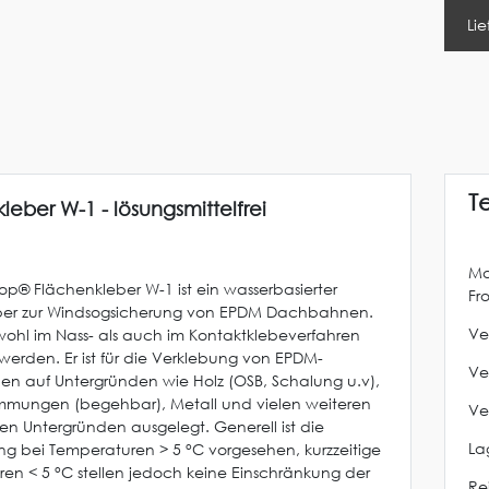
Lie
T
leber W-1 - lösungsmittelfrei
Ma
Top® Flächenkleber W-1 ist ein wasserbasierter
Fr
eber zur Windsogsicherung von EPDM Dachbahnen.
Ve
wohl im Nass- als auch im Kontaktklebeverfahren
 werden. Er ist für die Verklebung von EPDM-
Ve
 auf Untergründen wie Holz (OSB, Schalung u.v),
mmungen (begehbar), Metall und vielen weiteren
Ve
en Untergründen ausgelegt. Generell ist die
La
 bei Temperaturen > 5 °C vorgesehen, kurzzeitige
en < 5 °C stellen jedoch keine Einschränkung der
Re