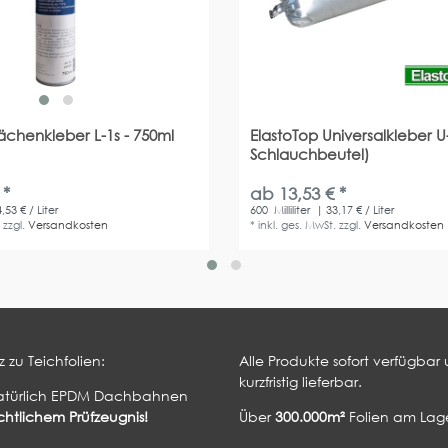
lächenkleber L-1s - 750ml
ElastoTop Universalkleber U
Schlauchbeutel)
 *
ab 13,53 € *
,53 € / Liter
600
Milliliter
| 33,17 € / Liter
.
zzgl.
Versandkosten
*
inkl. ges. MwSt.
zzgl.
Versandkosten
 zu Teichfolien:
Alle Produkte sofort verfügbar
kurzfristig lieferbar.
atürlich EPDM Dachbahnen
htlichem Prüfzeugnis!
Über
300.000m²
Folien am Lage