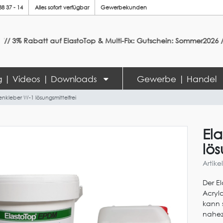
88 37 - 14
Alles sofort verfügbar
Gewerbekunden
Rabatt auf ElastoTop & Multi-Fix: Gutschein: Sommer2026 ///
ng | Videos | Downloads
Gewerbe | Handel
nkleber W-1 lösungsmittelfrei
El
lös
Artik
Der E
Acryl
kann 
nahez