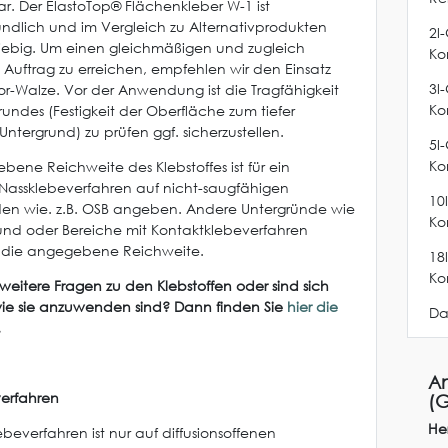
ar. Der ElastoTop® Flächenkleber W-1 ist
ndlich und im Vergleich zu Alternativprodukten
2l
iebig. Um einen gleichmäßigen und zugleich
Ko
Auftrag zu erreichen, empfehlen wir den Einsatz
3l
lor-Walze. Vor der Anwendung ist die Tragfähigkeit
Ko
rundes (Festigkeit der Oberfläche zum tiefer
ntergrund) zu prüfen ggf. sicherzustellen.
5l
Ko
bene Reichweite des Klebstoffes ist für ein
s Nassklebeverfahren auf nicht-saugfähigen
10
en wie. z.B. OSB angeben. Andere Untergründe wie
Ko
und oder Bereiche mit Kontaktklebeverfahren
n die angegebene Reichweite.
18
Ko
weitere Fragen zu den Klebstoffen oder sind sich
wie sie anzuwenden sind? Dann finden Sie
hier die
Da
.
An
erfahren
(G
Her
beverfahren ist nur auf diffusionsoffenen