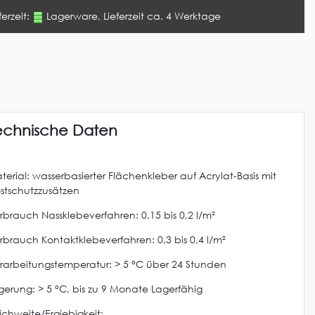
ferzeit:
Lagerware, Lieferzeit ca. 4 Werktage
echnische Daten
terial: wasserbasierter Flächenkleber auf Acrylat-Basis mit
ostschutzzusätzen
rbrauch Nassklebeverfahren: 0,15 bis 0,2 l/m²
rbrauch Kontaktklebeverfahren: 0,3 bis 0,4 l/m²
rarbeitungstemperatur: > 5 °C über 24 Stunden
gerung: > 5 °C, bis zu 9 Monate Lagerfähig
ichweite/Ergiebigkeit: