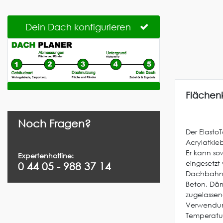
Dein Dach konfigurieren
Flächenk
Noch Fragen?
Der Elasto
Acrylatkl
Er kann so
Expertenhotline:
eingesetzt
0 44 05 - 988 37 14
Dachbahnen
Beton, Dä
zugelassen
Verwendung
Temperatur