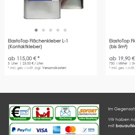
ElastoTop Flächenkleber L-1
ElastoTop F
(Kontaktkleber)
(bis 5m²)
ab 115,00 € *
ab 19,90 €
5
Liter
| 23,00 € / Liter
750
Milliliter
| 34
*
inkl. ges. MwSt.
zzgl.
Versandkosten
*
inkl. ges. MwSt
Im Gegensatz
Wir haben n
mit
bauaufsic