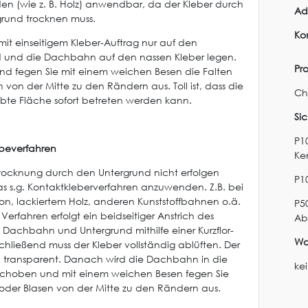
en (wie z. B. Holz) anwendbar, da der Kleber durch
Ad
rund trocknen muss.
Ko
mit einseitigem Kleber-Auftrag nur auf den
 und die Dachbahn auf den nassen Kleber legen.
Pr
nd fegen Sie mit einem weichen Besen die Falten
 von der Mitte zu den Rändern aus. Toll ist, dass die
Ch
lebte Fläche sofort betreten werden kann.
Si
P10
beverfahren
Ke
 Trocknung durch den Untergrund nicht erfolgen
P1
das s.g. Kontaktkleberverfahren anzuwenden. Z.B. bei
ton, lackiertem Holz, anderen Kunststoffbahnen o.ä.
P5
Verfahren erfolgt ein beidseitiger Anstrich des
Ab
f Dachbahn und Untergrund mithilfe einer Kurzflor-
Wa
chließend muss der Kleber vollständig ablüften. Der
d transparent. Danach wird die Dachbahn in die
ke
schoben und mit einem weichen Besen fegen Sie
 oder Blasen von der Mitte zu den Rändern aus.