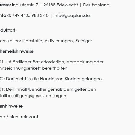
resse:
Industriestr.
7
|
26188
Edewecht
|
Deutschland
ntakt:
+49 4405 988 37 0
|
info@geaplan.de
oduktart
emikalien: Klebstoffe, Aktivierungen, Reiniger
cherheitshinweise
1 - Ist ärztlicher Rat erforderlich, Verpackung oder
nnzeichnungsetikett bereithalten
02: Darf nicht in die Hände von Kindern gelangen
01: Den Inhalt/Behälter gemäß dem geltenden
fallbeseitigungsgesetz entsorgen
rnhinweise
ine / nicht relevant