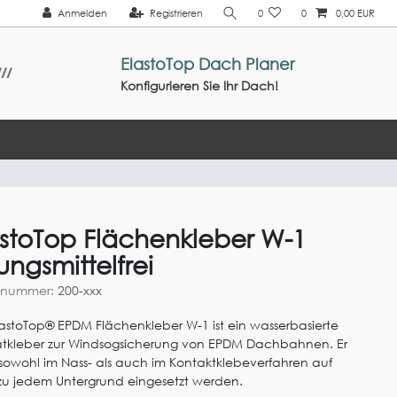
Anmelden
Registrieren
0
0
0,00 EUR
ElastoTop Dach Planer
Konfigurieren Sie Ihr Dach!
astoTop Flächenkleber W-1
ungsmittelfrei
elnummer:
200-xxx
lastoTop® EPDM Flächenkleber W-1 ist ein wasserbasierte
atkleber zur Windsogsicherung von EPDM Dachbahnen. Er
sowohl im Nass- als auch im Kontaktklebeverfahren auf
u jedem Untergrund eingesetzt werden.