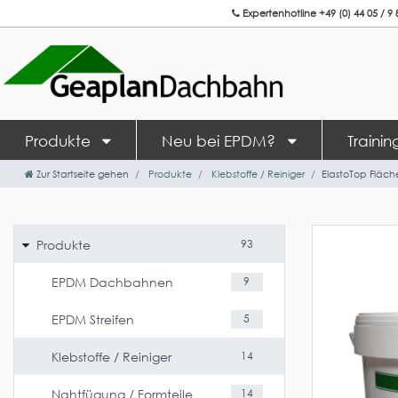
Expertenhotline +49 (0) 44 05 / 9 
/// 3% 
Produkte
Neu bei EPDM?
Traini
Zur Startseite gehen
Produkte
Klebstoffe / Reiniger
ElastoTop Fläche
Produkte
93
EPDM Dachbahnen
9
EPDM Streifen
5
Klebstoffe / Reiniger
14
Nahtfügung / Formteile
14