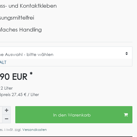
ss- und Kontaktkleben
sungsmittelfrei
nfaches Handling
ALT
*
,90 EUR
t
2
Liter
preis
27,45 € / Liter
In den Warenkorb
ges. MwSt. zzgl.
Versandkosten