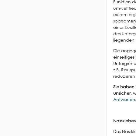
Funktion d
umweltfreu
extrem erg
sparsamen 
einer Kurzf
des Unterg
liegenden U
Die angege
einseitige
Untergründ
z.B. Rausp
reduziere
Sie haben 
unsicher, 
Antworten
Nassklebev
Das Nasskle