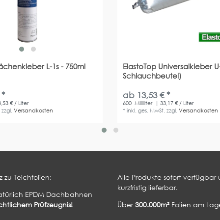
lächenkleber L-1s - 750ml
ElastoTop Universalkleber U
Schlauchbeutel)
 *
ab 13,53 € *
,53 € / Liter
600
Milliliter
| 33,17 € / Liter
.
zzgl.
Versandkosten
*
inkl. ges. MwSt.
zzgl.
Versandkosten
 zu Teichfolien:
Alle Produkte sofort verfügbar
kurzfristig lieferbar.
atürlich EPDM Dachbahnen
htlichem Prüfzeugnis!
Über
300.000m²
Folien am Lage