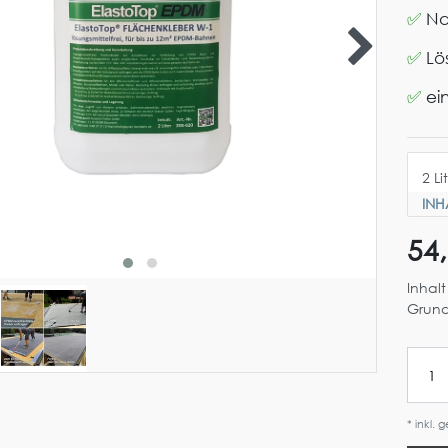
✅
Na
✅
Lö
✅
ei
INH
54
Inhal
Grund
* inkl. 