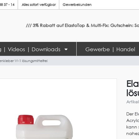
88 37 - 14
Alles sofort verfügbar
Gewerbekunden
/// 3% Rabatt auf ElastoTop & Multi-Fix: Gutschein: Sommer20
ng | Videos | Downloads
Gewerbe | Handel
nkleber W-1 lösungsmittelfrei
El
lös
Artik
Der E
Acryl
kann 
nahez