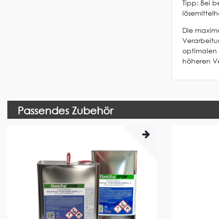
Tipp: Bei
lösemittel
Die maxima
Verarbeit
optimalen 
höheren Ve
Passendes Zubehör