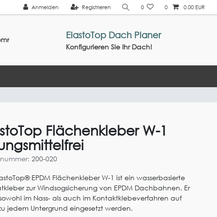
Anmelden
Registrieren
0
0
0,00 EUR
ElastoTop Dach Planer
26 ///
Konfigurieren Sie Ihr Dach!
astoTop Flächenkleber W-1
ungsmittelfrei
elnummer:
200-020
lastoTop® EPDM Flächenkleber W-1 ist ein wasserbasierte
atkleber zur Windsogsicherung von EPDM Dachbahnen. Er
sowohl im Nass- als auch im Kontaktklebeverfahren auf
u jedem Untergrund eingesetzt werden.