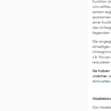
Funktion d
umweltfreu
extrem erg
sparsamen 
einer Kurzf
des Unterg
liegenden U
Die angege
einseitige
Untergründ
z.B. Rausp
reduziere
Sie haben 
unsicher, 
Antworten
Nassklebev
Das Nasskle