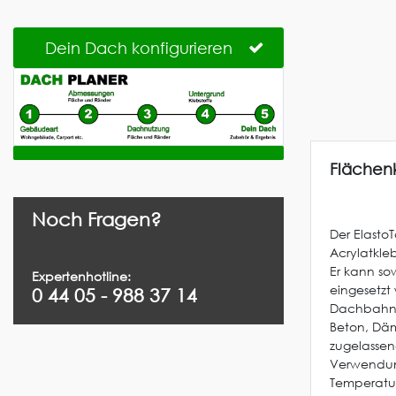
Dein Dach konfigurieren
Flächenk
Noch Fragen?
Der Elasto
Acrylatkl
Er kann so
Expertenhotline:
eingesetzt
0 44 05 - 988 37 14
Dachbahnen
Beton, Dä
zugelassen
Verwendung
Temperatur