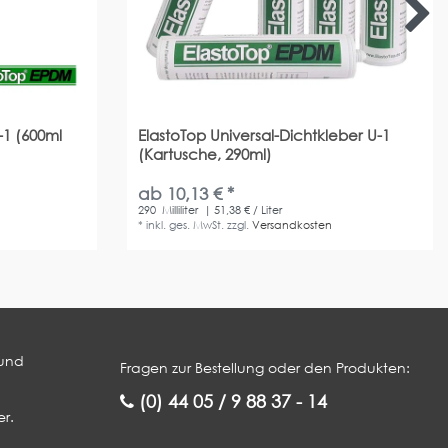
-1 (600ml
ElastoTop Universal-Dichtkleber U-1
(Kartusche, 290ml)
ab 10,13 € *
290
Milliliter
| 51,38 € / Liter
*
inkl. ges. MwSt.
zzgl.
Versandkosten
 und
Fragen zur Bestellung oder den Produkten:
(0) 44 05 / 9 88 37 - 14
r.