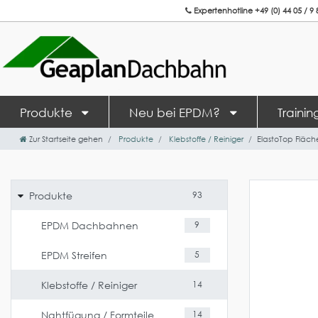
Expertenhotline +49 (0) 44 05 / 9 
Produkte
Neu bei EPDM?
Traini
Zur Startseite gehen
Produkte
Klebstoffe / Reiniger
ElastoTop Fläche
Produkte
93
EPDM Dachbahnen
9
EPDM Streifen
5
Klebstoffe / Reiniger
14
Nahtfügung / Formteile
14