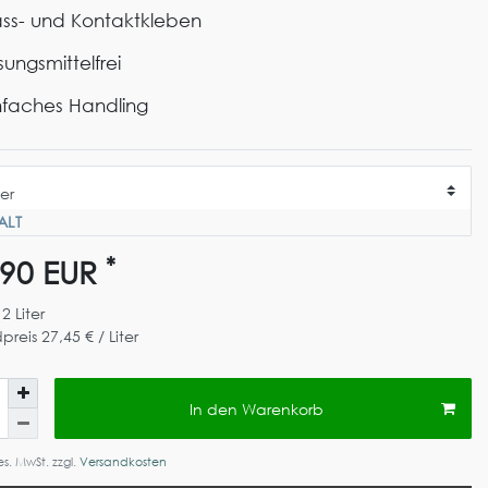
ss- und Kontaktkleben
sungsmittelfrei
nfaches Handling
ALT
*
,90 EUR
t
2
Liter
preis
27,45 € / Liter
In den Warenkorb
ges. MwSt. zzgl.
Versandkosten