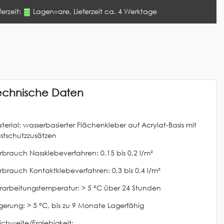
ferzeit:
Lagerware, Lieferzeit ca. 4 Werktage
echnische Daten
terial: wasserbasierter Flächenkleber auf Acrylat-Basis mit
ostschutzzusätzen
rbrauch Nassklebeverfahren: 0,15 bis 0,2 l/m²
rbrauch Kontaktklebeverfahren: 0,3 bis 0,4 l/m²
rarbeitungstemperatur: > 5 °C über 24 Stunden
gerung: > 5 °C, bis zu 9 Monate Lagerfähig
ichweite/Ergiebigkeit: