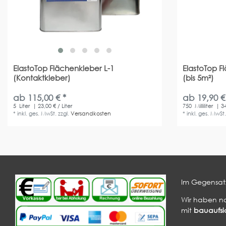
ElastoTop Flächenkleber L-1
ElastoTop F
(Kontaktkleber)
(bis 5m²)
ab 115,00 € *
ab 19,90 €
5
Liter
| 23,00 € / Liter
750
Milliliter
| 34
*
inkl. ges. MwSt.
zzgl.
Versandkosten
*
inkl. ges. MwSt
Im Gegensatz
Wir haben n
mit
bauaufsic