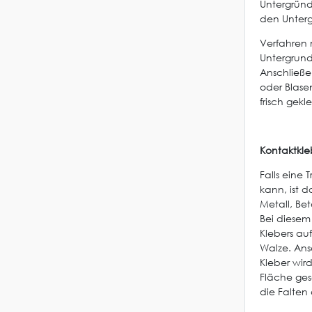
Untergründ
den Unterg
Verfahren 
Untergrund
Anschließe
oder Blasen
frisch gek
Kontaktkle
Falls eine
kann, ist 
Metall, Be
Bei diesem 
Klebers au
Walze. Ans
Kleber wir
Fläche ge
die Falten