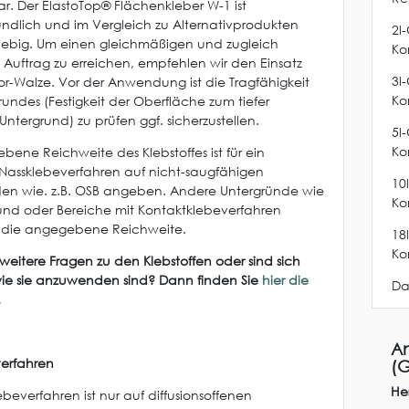
ar. Der ElastoTop® Flächenkleber W-1 ist
ndlich und im Vergleich zu Alternativprodukten
2l
iebig. Um einen gleichmäßigen und zugleich
Ko
Auftrag zu erreichen, empfehlen wir den Einsatz
3l
lor-Walze. Vor der Anwendung ist die Tragfähigkeit
Ko
rundes (Festigkeit der Oberfläche zum tiefer
ntergrund) zu prüfen ggf. sicherzustellen.
5l
Ko
bene Reichweite des Klebstoffes ist für ein
s Nassklebeverfahren auf nicht-saugfähigen
10
en wie. z.B. OSB angeben. Andere Untergründe wie
Ko
und oder Bereiche mit Kontaktklebeverfahren
n die angegebene Reichweite.
18
Ko
weitere Fragen zu den Klebstoffen oder sind sich
wie sie anzuwenden sind? Dann finden Sie
hier die
Da
.
An
erfahren
(G
Her
beverfahren ist nur auf diffusionsoffenen