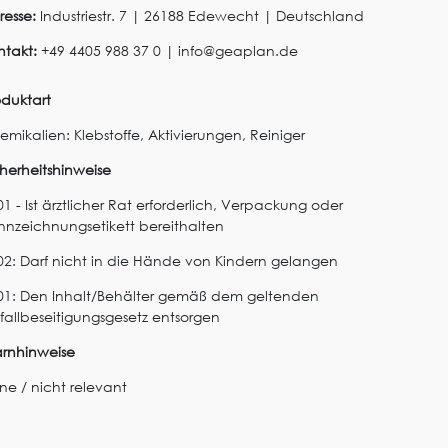
resse:
Industriestr.
7
|
26188
Edewecht
|
Deutschland
ntakt:
+49 4405 988 37 0
|
info@geaplan.de
oduktart
emikalien: Klebstoffe, Aktivierungen, Reiniger
cherheitshinweise
1 - Ist ärztlicher Rat erforderlich, Verpackung oder
nnzeichnungsetikett bereithalten
02: Darf nicht in die Hände von Kindern gelangen
01: Den Inhalt/Behälter gemäß dem geltenden
fallbeseitigungsgesetz entsorgen
rnhinweise
ine / nicht relevant