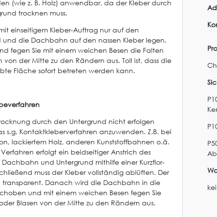
en (wie z. B. Holz) anwendbar, da der Kleber durch
Ad
rund trocknen muss.
Ko
mit einseitigem Kleber-Auftrag nur auf den
 und die Dachbahn auf den nassen Kleber legen.
Pr
nd fegen Sie mit einem weichen Besen die Falten
 von der Mitte zu den Rändern aus. Toll ist, dass die
Ch
lebte Fläche sofort betreten werden kann.
Si
P10
beverfahren
Ke
 Trocknung durch den Untergrund nicht erfolgen
P1
das s.g. Kontaktkleberverfahren anzuwenden. Z.B. bei
ton, lackiertem Holz, anderen Kunststoffbahnen o.ä.
P5
Verfahren erfolgt ein beidseitiger Anstrich des
Ab
f Dachbahn und Untergrund mithilfe einer Kurzflor-
Wa
chließend muss der Kleber vollständig ablüften. Der
d transparent. Danach wird die Dachbahn in die
ke
schoben und mit einem weichen Besen fegen Sie
 oder Blasen von der Mitte zu den Rändern aus.