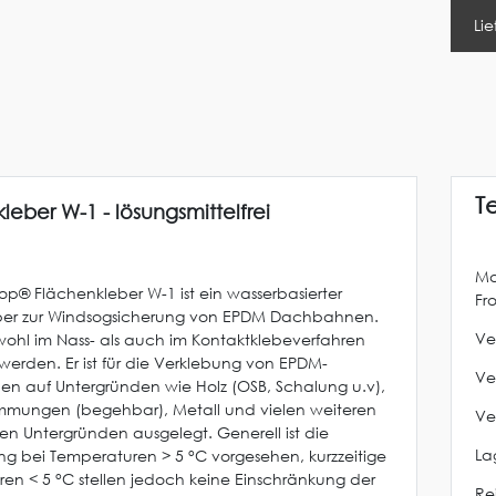
Lie
T
leber W-1 - lösungsmittelfrei
Ma
Top® Flächenkleber W-1 ist ein wasserbasierter
Fr
eber zur Windsogsicherung von EPDM Dachbahnen.
Ve
wohl im Nass- als auch im Kontaktklebeverfahren
 werden. Er ist für die Verklebung von EPDM-
Ve
 auf Untergründen wie Holz (OSB, Schalung u.v),
mmungen (begehbar), Metall und vielen weiteren
Ve
en Untergründen ausgelegt. Generell ist die
La
 bei Temperaturen > 5 °C vorgesehen, kurzzeitige
en < 5 °C stellen jedoch keine Einschränkung der
Re