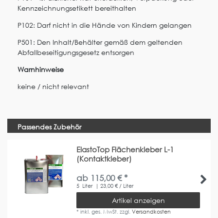
Kennzeichnungsetikett bereithalten
P102: Darf nicht in die Hände von Kindern gelangen
P501: Den Inhalt/Behälter gemäß dem geltenden
Abfallbeseitigungsgesetz entsorgen
Warnhinweise
keine / nicht relevant
Passendes Zubehör
ElastoTop Flächenkleber L-1
(Kontaktkleber)
ab 115,00 € *
5
Liter
| 23,00 € / Liter
Artikel anzeigen
*
inkl. ges. MwSt.
zzgl.
Versandkosten