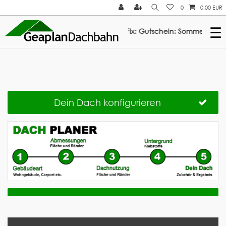
0
0,00 EUR
☰
3% Rabatt auf ElastoTop & Multi-Fix: Gutschein: Sommer2026 ///
Dein Dach konfigurieren