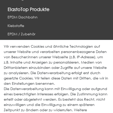
ElastoTop Produkte
EPDM Dachbahn
Klebstoffe
EPDM / Zubehör
Entwässerung
Wir verwenden Cookies und ähnliche Technologien auf
unserer Website und verarbeiten personenbezogene Daten
Weitere Produkte
von Besucher:innen unserer Webseite (z.B. IP-Adresse), um
z.B. Inhalte und Anzeigen zu personalisieren, Medien von
EcoDach EPDM
Drittanbietern einzubinden oder Zugriffe auf unsere Website
zu analysieren. Die Datenverarbeitung erfolgt erst durch
ElastoGround EPDM Streifen
gesetzte Cookies. Wir teilen diese Daten mit Dritten, die wir in
Multi-Fix Solarhalter
den Einstellungen benennen.
Die Datenverarbeitung kann mit Einwilligung oder aufgrund
Service
eines berechtigten Interesses erfolgen. Die Zustimmung kann
erteilt oder abgelehnt werden. Es besteht das Recht, nicht
Gewerbekunde werden
einzuwilligen und die Einwilligung zu einem späteren
Versand & Zahlungsbedingungen
Zeitpunkt zu ändern oder zu widerrufen. Weitere