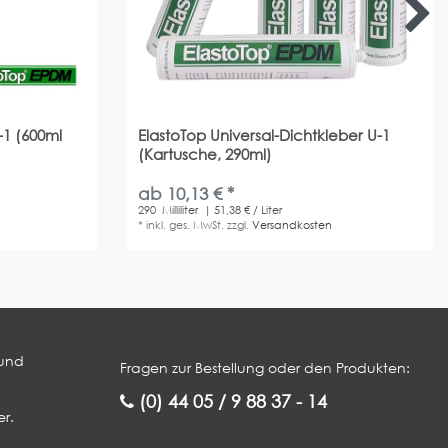
-1 (600ml
ElastoTop Universal-Dichtkleber U-1
(Kartusche, 290ml)
ab 10,13 € *
290
Milliliter
| 51,38 € / Liter
*
inkl. ges. MwSt.
zzgl.
Versandkosten
 und
Fragen zur Bestellung oder den Produkten:
(0) 44 05 / 9 88 37 - 14
r.