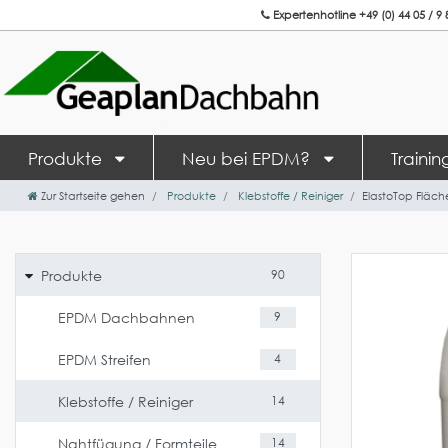
Expertenhotline +49 (0) 44 05 / 9 
Produkte
Neu bei EPDM?
Traini
Zur Startseite gehen
Produkte
Klebstoffe / Reiniger
ElastoTop Fläche
Produkte
90
EPDM Dachbahnen
9
EPDM Streifen
4
Klebstoffe / Reiniger
14
Nahtfügung / Formteile
14