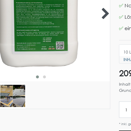
✅
Na
✅
Lö
✅
ei
INH
20
Inhal
Grund
* inkl. 