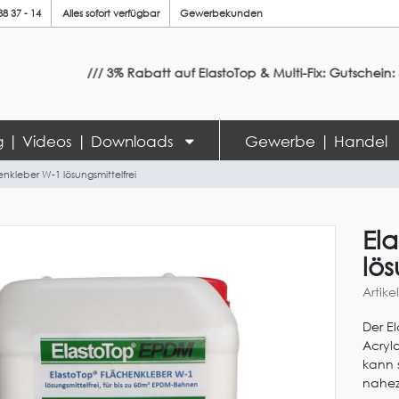
88 37 - 14
Alles sofort verfügbar
Gewerbekunden
/// 3% Rabatt auf ElastoTop & Multi-Fix: Gutschein: Sommer
ng | Videos | Downloads
Gewerbe | Handel
nkleber W-1 lösungsmittelfrei
El
lös
Artik
Der E
Acryl
kann 
nahez