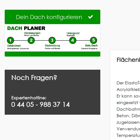
Dein Dach konfigurieren
Flächenk
Noch Fragen?
Der Elasto
Acrylatkl
Er kann so
Expertenhotline:
eingesetzt
0 44 05 - 988 37 14
Dachbahnen
Beton, Dä
zugelassen
Verwendung
Temperatur