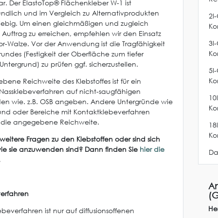
ar. Der ElastoTop® Flächenkleber W-1 ist
ndlich und im Vergleich zu Alternativprodukten
2l
iebig. Um einen gleichmäßigen und zugleich
Ko
Auftrag zu erreichen, empfehlen wir den Einsatz
3l
lor-Walze. Vor der Anwendung ist die Tragfähigkeit
Ko
rundes (Festigkeit der Oberfläche zum tiefer
ntergrund) zu prüfen ggf. sicherzustellen.
5l
Ko
bene Reichweite des Klebstoffes ist für ein
s Nassklebeverfahren auf nicht-saugfähigen
10
en wie. z.B. OSB angeben. Andere Untergründe wie
Ko
und oder Bereiche mit Kontaktklebeverfahren
n die angegebene Reichweite.
18
Ko
weitere Fragen zu den Klebstoffen oder sind sich
wie sie anzuwenden sind? Dann finden Sie
hier die
Da
.
An
erfahren
(G
Her
beverfahren ist nur auf diffusionsoffenen