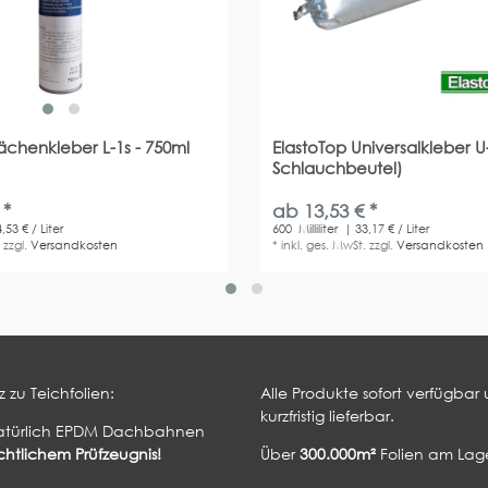
lächenkleber L-1s - 750ml
ElastoTop Universalkleber U
Schlauchbeutel)
 *
ab 13,53 € *
,53 € / Liter
600
Milliliter
| 33,17 € / Liter
.
zzgl.
Versandkosten
*
inkl. ges. MwSt.
zzgl.
Versandkosten
 zu Teichfolien:
Alle Produkte sofort verfügbar
kurzfristig lieferbar.
atürlich EPDM Dachbahnen
htlichem Prüfzeugnis!
Über
300.000m²
Folien am Lage