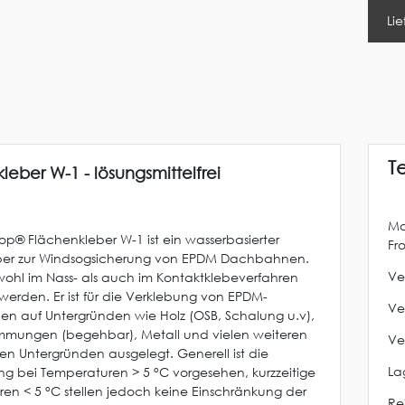
Lie
T
leber W-1 - lösungsmittelfrei
Ma
Top® Flächenkleber W-1 ist ein wasserbasierter
Fr
eber zur Windsogsicherung von EPDM Dachbahnen.
Ve
wohl im Nass- als auch im Kontaktklebeverfahren
 werden. Er ist für die Verklebung von EPDM-
Ve
 auf Untergründen wie Holz (OSB, Schalung u.v),
mmungen (begehbar), Metall und vielen weiteren
Ve
en Untergründen ausgelegt. Generell ist die
La
 bei Temperaturen > 5 °C vorgesehen, kurzzeitige
en < 5 °C stellen jedoch keine Einschränkung der
Re