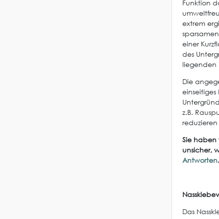
Funktion d
umweltfreu
extrem erg
sparsamen 
einer Kurzf
des Unterg
liegenden U
Die angege
einseitige
Untergründ
z.B. Rausp
reduziere
Sie haben 
unsicher, 
Antworten
Nassklebev
Das Nasskle