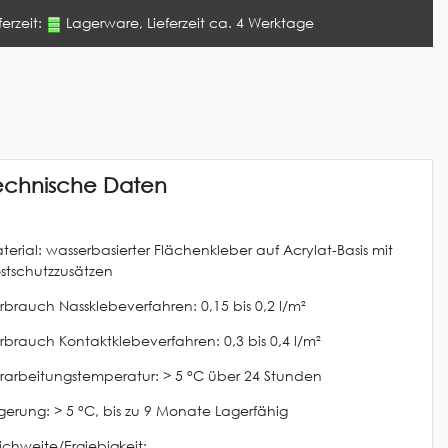
ferzeit:
Lagerware, Lieferzeit ca. 4 Werktage
echnische Daten
terial: wasserbasierter Flächenkleber auf Acrylat-Basis mit
ostschutzzusätzen
rbrauch Nassklebeverfahren: 0,15 bis 0,2 l/m²
rbrauch Kontaktklebeverfahren: 0,3 bis 0,4 l/m²
rarbeitungstemperatur: > 5 °C über 24 Stunden
gerung: > 5 °C, bis zu 9 Monate Lagerfähig
ichweite/Ergiebigkeit: