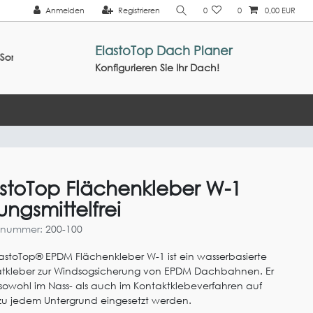
Anmelden
Registrieren
0
0
0,00 EUR
ElastoTop Dach Planer
2026 ///
Konfigurieren Sie Ihr Dach!
astoTop Flächenkleber W-1
ungsmittelfrei
elnummer:
200-100
lastoTop® EPDM Flächenkleber W-1 ist ein wasserbasierte
atkleber zur Windsogsicherung von EPDM Dachbahnen. Er
sowohl im Nass- als auch im Kontaktklebeverfahren auf
u jedem Untergrund eingesetzt werden.