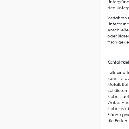
Untergründ
den Unterg
Verfahren 
Untergrund
Anschließe
oder Blasen
frisch gek
Kontaktkle
Falls eine
kann, ist 
Metall, Be
Bei diesem 
Klebers au
Walze. Ans
Kleber wir
Fläche ge
die Falten