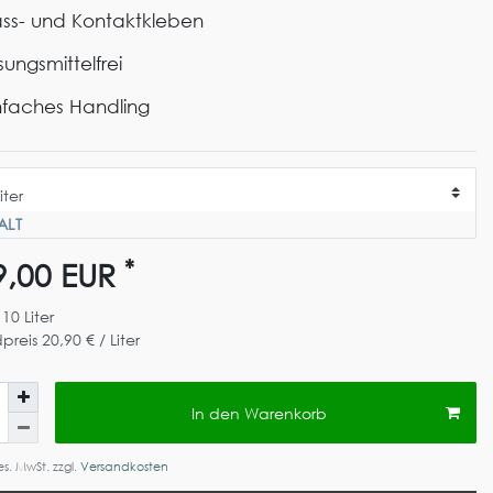
ss- und Kontaktkleben
sungsmittelfrei
nfaches Handling
ALT
*
9,00 EUR
t
10
Liter
preis
20,90 € / Liter
In den Warenkorb
ges. MwSt. zzgl.
Versandkosten