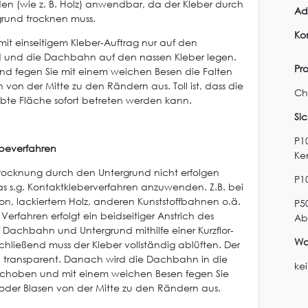
en (wie z. B. Holz) anwendbar, da der Kleber durch
Ad
rund trocknen muss.
Ko
mit einseitigem Kleber-Auftrag nur auf den
 und die Dachbahn auf den nassen Kleber legen.
Pr
nd fegen Sie mit einem weichen Besen die Falten
 von der Mitte zu den Rändern aus. Toll ist, dass die
Ch
lebte Fläche sofort betreten werden kann.
Si
P10
beverfahren
Ke
 Trocknung durch den Untergrund nicht erfolgen
P1
das s.g. Kontaktkleberverfahren anzuwenden. Z.B. bei
ton, lackiertem Holz, anderen Kunststoffbahnen o.ä.
P5
Verfahren erfolgt ein beidseitiger Anstrich des
Ab
f Dachbahn und Untergrund mithilfe einer Kurzflor-
Wa
chließend muss der Kleber vollständig ablüften. Der
d transparent. Danach wird die Dachbahn in die
ke
schoben und mit einem weichen Besen fegen Sie
 oder Blasen von der Mitte zu den Rändern aus.