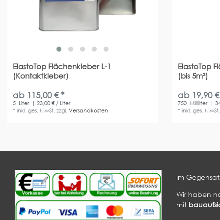
ElastoTop Flächenkleber L-1
ElastoTop F
(Kontaktkleber)
(bis 5m²)
ab 115,00 € *
ab 19,90 €
5
Liter
| 23,00 € / Liter
750
Milliliter
| 34
*
inkl. ges. MwSt.
zzgl.
Versandkosten
*
inkl. ges. MwSt
Im Gegensatz
Wir haben n
mit
bauaufsic