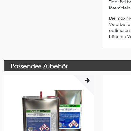
Tipp: Bei
lösemittel
Die maxima
Verarbeit
optimalen 
höheren Ve
Passendes Zubehör