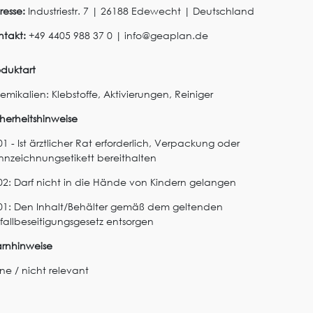
resse:
Industriestr.
7
|
26188
Edewecht
|
Deutschland
ntakt:
+49 4405 988 37 0
|
info@geaplan.de
oduktart
emikalien: Klebstoffe, Aktivierungen, Reiniger
cherheitshinweise
1 - Ist ärztlicher Rat erforderlich, Verpackung oder
nnzeichnungsetikett bereithalten
02: Darf nicht in die Hände von Kindern gelangen
01: Den Inhalt/Behälter gemäß dem geltenden
fallbeseitigungsgesetz entsorgen
rnhinweise
ine / nicht relevant