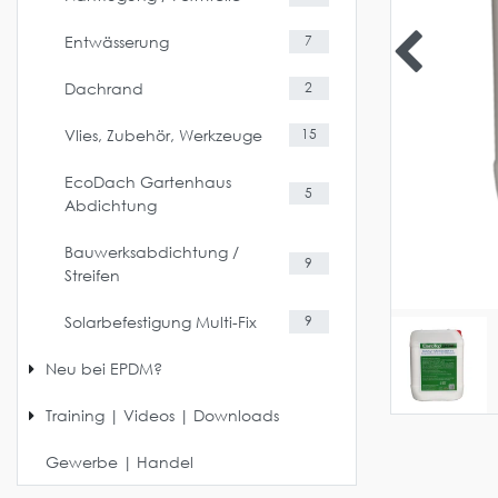
Entwässerung
7
Dachrand
2
Vlies, Zubehör, Werkzeuge
15
EcoDach Gartenhaus
5
Abdichtung
Bauwerksabdichtung /
9
Streifen
Solarbefestigung Multi-Fix
9
Neu bei EPDM?
Training | Videos | Downloads
Gewerbe | Handel