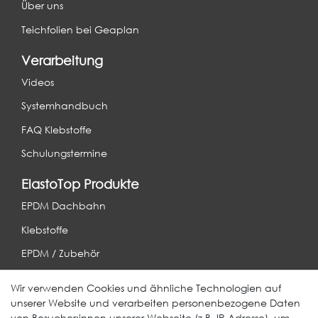
Über uns
Teichfolien bei Geaplan
Verarbeitung
Videos
Systemhandbuch
FAQ Klebstoffe
Schulungstermine
ElastoTop Produkte
EPDM Dachbahn
Klebstoffe
EPDM / Zubehör
Entwässerung
Wir verwenden Cookies und ähnliche Technologien auf
unserer Website und verarbeiten personenbezogene Daten
Weitere Produkte
von Besucher:innen unserer Webseite (z.B. IP-Adresse), um