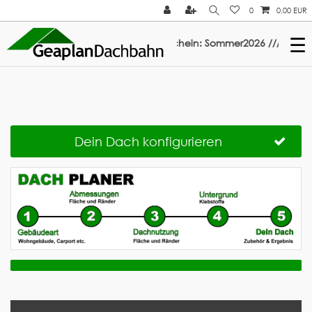
0
0,00 EUR
☰
t auf ElastoTop & Multi-Fix: Gutschein: Sommer2026 ///
Dein Dach konfigurieren