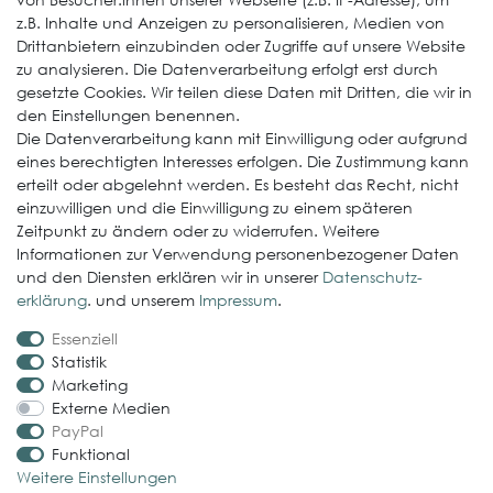
z.B. Inhalte und Anzeigen zu personalisieren, Medien von
EcoDach EPDM
Drittanbietern einzubinden oder Zugriffe auf unsere Website
zu analysieren. Die Datenverarbeitung erfolgt erst durch
ElastoGround EPDM Streifen
gesetzte Cookies. Wir teilen diese Daten mit Dritten, die wir in
Multi-Fix Solarhalter
den Einstellungen benennen.
Die Datenverarbeitung kann mit Einwilligung oder aufgrund
Service
eines berechtigten Interesses erfolgen. Die Zustimmung kann
erteilt oder abgelehnt werden. Es besteht das Recht, nicht
Gewerbekunde werden
einzuwilligen und die Einwilligung zu einem späteren
Versand & Zahlungsbedingungen
Zeitpunkt zu ändern oder zu widerrufen. Weitere
Informationen zur Verwendung personenbezogener Daten
Kontaktformular
und den Diensten erklären wir in unserer
Daten­schutz­
Probleme bei der Bestellung?
erklärung
. und unserem
Impressum
.
Essenziell
Rechtliches
Statistik
Impressum
Marketing
Externe Medien
AGB
PayPal
Datenschutzerklärung
Funktional
Weitere Einstellungen
Widerrufsrecht