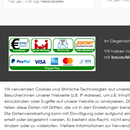
*
inkl. ges. MwSt
*
inkl. ges. MwSt.
zzgl.
Versandkosten
Im Gegensatz
Wir haben n
mit
bauaufsic
Informationen
Verarbeitung
Wir verwenden Cookies und ähnliche Technologien auf unser
EPDM Aufklärung
Videos
Besucher:innen unserer Webseite (z.B. IP-Adresse), um z.B. Inha
einzubinden oder Zugriffe auf unsere Website zu analysieren. Di
Bedachungsmaterialien
Systemhandbuch
teilen diese Daten mit Dritten, die wir in den Einstellungen be
Downloads
FAQ Klebstoffe
Die Datenverarbeitung kann mit Einwilligung oder aufgrund ein
erteilt oder abgelehnt werden. Es besteht das Recht, nicht ein
Über uns
Schulungstermine
ändern oder zu widerrufen. Weitere Informationen zur Verwen