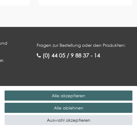
 und
Fragen zur Bestellung oder den Produkten:
(0) 44 05 / 9 88 37 - 14
r.
Service
Rechtliches
Alle akzeptieren
Gewerbekunde werden
Impressum
Alle ablehnen
Versand &
AGB
Zahlungsbedingungen
Datenschutzerklärung
Auswahl akzeptieren
Kontaktformular
Widerrufsrecht
Probleme bei der