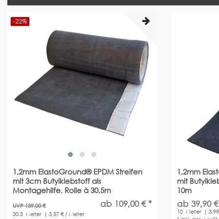
-22%
1,2mm ElastoGround® EPDM Streifen
1,2mm Elas
mit 3cm Butylklebstoff als
mit Butylkleb
Montagehilfe, Rolle à 30,5m
10m
ab 109,00 € *
ab 39,90 €
UVP 139,00 €
10
Meter
| 3,99
30.5
Meter
| 3,57 € / Meter