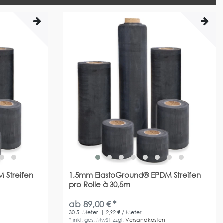
 Streifen
1,5mm ElastoGround® EPDM Streifen
pro Rolle à 30,5m
ab 89,00 € *
30.5
Meter
| 2,92 € / Meter
*
inkl. ges. MwSt.
zzgl.
Versandkosten