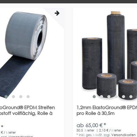
toGround® EPDM Streifen
1,2mm ElastoGround® EPDM
stoff vollflächig, Rolle à
pro Rolle à 30,5m
ab 65,00 € *
 *
30.5
Meter
| 2,13 € / Meter
 € / Meter
*
inkl. ges. MwSt.
zzgl.
Versandkosten