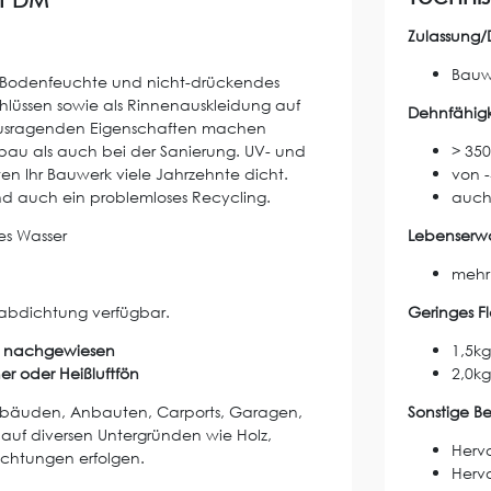
Zulassung/
Bauw
Bodenfeuchte und nicht-drückendes
chlüssen sowie als Rinnenauskleidung auf
Dehnfähigk
rausragenden Eigenschaften machen
bau als auch bei der Sanierung. UV- und
> 35
n Ihr Bauwerk viele Jahrzehnte dicht.
von -
d auch ein problemloses Recycling.
auch 
es Wasser
Lebenserw
mehr 
sabdichtung verfügbar.
Geringes 
en nachgewiesen
1,5k
er oder Heißluftfön
2,0k
ebäuden, Anbauten, Carports, Garagen,
Sonstige Be
auf diversen Untergründen wie Holz,
Herv
chtungen erfolgen.
Herv