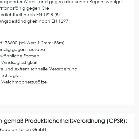
orragender Widerstand gegen alkalischen Regen, weniger
rstandsfähig gegen Öle
rdichtheit nach EN 1928 (B)
rungsbeständigkeit nach EN 1297
t: 73600 (sd-Wert 1,2mm: 88m)
ändig gegen Tausalze
wöhnliche Formen
Windsogfestigkeit
te und extrem schnelle Verarbeitung
lschlagfest
 Weichmacherzusätze
 gemäß Produktsicherheitsverordnung (GPSR):
Geaplan Folien GmbH