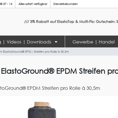
88 37 - 14
Alles sofort verfügbar
Gewerbekunden
/// 3% Rabatt auf ElastoTop & Multi-Fix: Gutschein: Sommer20
ng | Videos | Downloads
Gewerbe | Handel
m ElastoGround® EPDM Streifen pro Rolle à 30,5m
ElastoGround® EPDM Streifen pro
toGround® EPDM Streifen pro Rolle à 30,5m