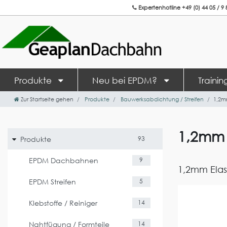
Expertenhotline +49 (0) 44 05 / 9 
Produkte
Neu bei EPDM?
Traini
Zur Startseite gehen
Produkte
Bauwerksabdichtung / Streifen
1,2m
1,2mm 
Produkte
93
EPDM Dachbahnen
9
1,2mm Elas
EPDM Streifen
5
Klebstoffe / Reiniger
14
Nahtfügung / Formteile
14