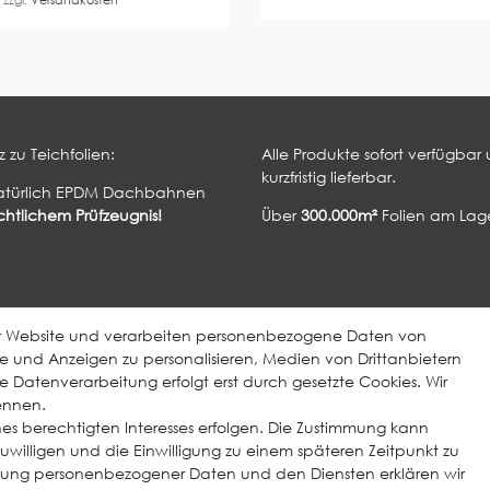
.
zzgl.
Versandkosten
 zu Teichfolien:
Alle Produkte sofort verfügbar
kurzfristig lieferbar.
atürlich EPDM Dachbahnen
htlichem Prüfzeugnis!
Über
300.000m²
Folien am Lage
ElastoTop Produkte
Weitere Produkte
er Website und verarbeiten personenbezogene Daten von
EPDM Dachbahn
EcoDach EPDM
lte und Anzeigen zu personalisieren, Medien von Drittanbietern
e Datenverarbeitung erfolgt erst durch gesetzte Cookies. Wir
Klebstoffe
ElastoGround EPDM Streifen
nennen.
EPDM / Zubehör
Multi-Fix Solarhalter
es berechtigten Interesses erfolgen. Die Zustimmung kann
zuwilligen und die Einwilligung zu einem späteren Zeitpunkt zu
Entwässerung
dung personenbezogener Daten und den Diensten erklären wir