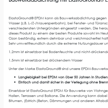
ElastoGround® EPDM kann als Bauwerksabdichtung gegen 
Wasser (z.B. L-/Z-/Mauersperrbahn), bei Fenster- und Türans
verschiedensten Untergründen eingesetzt werden. Die he
dieses Produkt zu einem der besten Produkte sowohl im Neu
Ozon beständig, extrem dehnbar und weichmacherfrei halte
Sehr umweltfreundlich durch die extreme Nutzungsdauer un
1,2mm ist einsetzbar bei Bodenfeuchte und nicht-drückend
1,5mm ist einsetzbar bei drückendem Wasser
Unter der Marke ElastoGround® sind unsere EPDM-Bauwerk
Langlebigkeit bei EPDM von über 50 Jahren in Studi
Einfach und damit sicher in der Verlegung ohne Brenn
Einsetzbar ist ElastoGround EPDM für Bauwerke von Wohng
Hallen, Terrassen und Balkone. Die Anwendung kann dabei 
Bitumen, (Estrich-)Beton, Dämmungen und anderen Altabdi