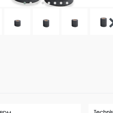
Techni
PDM