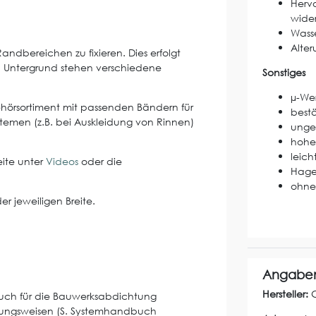
Herv
wide
Wasse
Alte
andbereichen zu fixieren. Dies erfolgt
 Untergrund stehen verschiedene
Sonstiges
µ-Wer
behörsortiment mit passenden Bändern für
best
temen (z.B. bei Auskleidung von Rinnen)
unge
hohe 
leich
eite unter
Videos
oder die
Hage
ohne
er jeweiligen Breite.
Angaben
Hersteller:
auch für die Bauwerksabdichtung
itungsweisen (S. Systemhandbuch