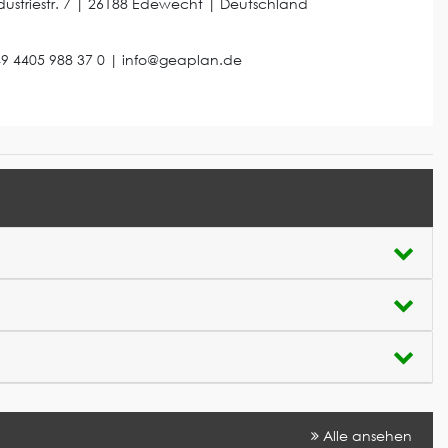
dustriestr.
7
|
26188
Edewecht
|
Deutschland
9 4405 988 37 0
|
info@geaplan.de
Alle ansehen