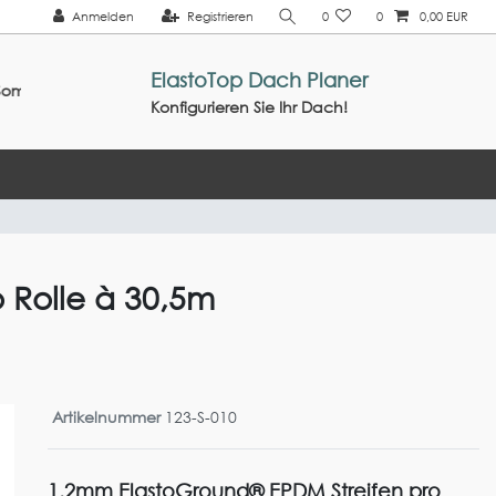
Anmelden
Registrieren
0
0
0,00 EUR
ElastoTop Dach Planer
26 ///
Konfigurieren Sie Ihr Dach!
 Rolle à 30,5m
Artikelnummer
123-S-010
1,2mm ElastoGround® EPDM Streifen pro