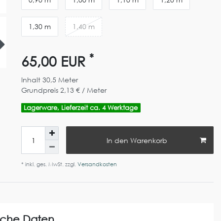
1,30 m
1,40 m
*
65,00 EUR
Inhalt
30,5
Meter
Grundpreis
2,13 € / Meter
Lagerware, Lieferzeit ca. 4 Werktage
In den Warenkorb
* inkl. ges. MwSt. zzgl.
Versandkosten
sche Daten