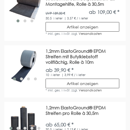
Montagehilfe, Rolle à 30,5m
ab 109,00 € *
UVP 139,00 €
30.5
Meter
| 3,57 € / Meter
Artikel anzeigen
*
inkl. ges. MwSt.
zzgl.
Versandkosten
1,2mm ElastoGround® EPDM
Streifen mit Butylklebstoff
vollflächig, Rolle à 10m
ab 39,90 € *
10
Meter
| 3,99 € / Meter
Artikel anzeigen
*
inkl. ges. MwSt.
zzgl.
Versandkosten
1,2mm ElastoGround® EPDM
Streifen pro Rolle à 30,5m
ab 65,00 € *
30.5
Meter
| 2,13 € / Meter