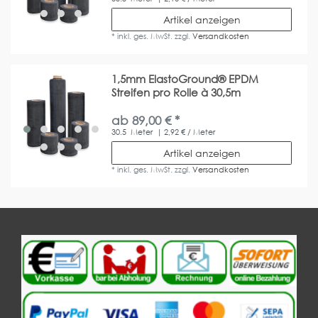
Artikel anzeigen
*
inkl. ges. MwSt.
zzgl.
Versandkosten
1,5mm ElastoGround® EPDM
Streifen pro Rolle à 30,5m
ab 89,00 € *
30.5
Meter
| 2,92 € / Meter
Artikel anzeigen
*
inkl. ges. MwSt.
zzgl.
Versandkosten