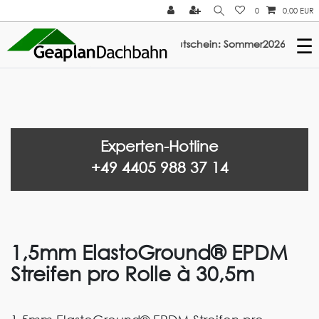
0
0,00 EUR
☰
att auf ElastoTop & Multi-Fix: Gutschein: Sommer2026 ///
Experten-Hotline
+49 4405 988 37 14
1,5mm ElastoGround® EPDM
Streifen pro Rolle à 30,5m