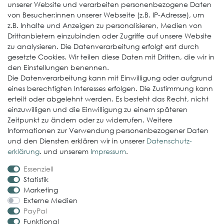
unserer Website und verarbeiten personenbezogene Daten
Weitere Produkte
von Besucher:innen unserer Webseite (z.B. IP-Adresse), um
z.B. Inhalte und Anzeigen zu personalisieren, Medien von
EcoDach EPDM
Drittanbietern einzubinden oder Zugriffe auf unsere Website
zu analysieren. Die Datenverarbeitung erfolgt erst durch
ElastoGround EPDM Streifen
gesetzte Cookies. Wir teilen diese Daten mit Dritten, die wir in
Multi-Fix Solarhalter
den Einstellungen benennen.
Die Datenverarbeitung kann mit Einwilligung oder aufgrund
Service
eines berechtigten Interesses erfolgen. Die Zustimmung kann
erteilt oder abgelehnt werden. Es besteht das Recht, nicht
Gewerbekunde werden
einzuwilligen und die Einwilligung zu einem späteren
Versand & Zahlungsbedingungen
Zeitpunkt zu ändern oder zu widerrufen. Weitere
Informationen zur Verwendung personenbezogener Daten
Kontaktformular
und den Diensten erklären wir in unserer
Daten­schutz­
Probleme bei der Bestellung?
erklärung
. und unserem
Impressum
.
Essenziell
Rechtliches
Statistik
Impressum
Marketing
Externe Medien
AGB
PayPal
Datenschutzerklärung
Funktional