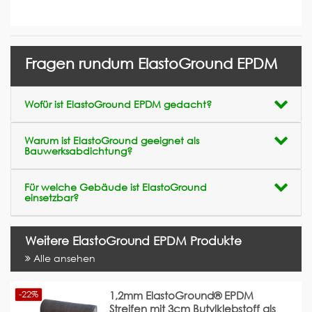
Fragen rundum ElastoGround EPDM
Wofür ist ElastoGround EPDM gedacht?
Warum ist ElastoGround geeignet als
Bauwerksabdichtung?
Für welche Gebäude ist ElastoGround
einsetzbar?
Weitere ElastoGround EPDM Produkte
Alle ansehen
-22%
1,2mm ElastoGround® EPDM
Streifen mit 3cm Butylklebstoff als