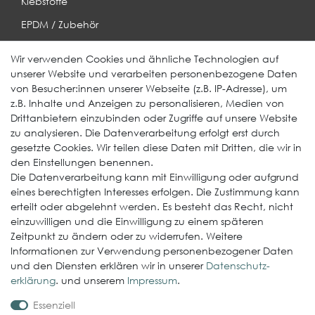
Klebstoffe
EPDM / Zubehör
Entwässerung
Wir verwenden Cookies und ähnliche Technologien auf
unserer Website und verarbeiten personenbezogene Daten
Weitere Produkte
von Besucher:innen unserer Webseite (z.B. IP-Adresse), um
z.B. Inhalte und Anzeigen zu personalisieren, Medien von
EcoDach EPDM
Drittanbietern einzubinden oder Zugriffe auf unsere Website
zu analysieren. Die Datenverarbeitung erfolgt erst durch
ElastoGround EPDM Streifen
gesetzte Cookies. Wir teilen diese Daten mit Dritten, die wir in
Multi-Fix Solarhalter
den Einstellungen benennen.
Die Datenverarbeitung kann mit Einwilligung oder aufgrund
Service
eines berechtigten Interesses erfolgen. Die Zustimmung kann
erteilt oder abgelehnt werden. Es besteht das Recht, nicht
Gewerbekunde werden
einzuwilligen und die Einwilligung zu einem späteren
Versand & Zahlungsbedingungen
Zeitpunkt zu ändern oder zu widerrufen. Weitere
Informationen zur Verwendung personenbezogener Daten
Kontaktformular
und den Diensten erklären wir in unserer
Daten­schutz­
Probleme bei der Bestellung?
erklärung
. und unserem
Impressum
.
Essenziell
Rechtliches