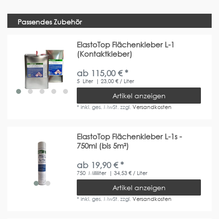
Passendes Zubehör
ElastoTop Flächenkleber L-1
(Kontaktkleber)
ab 115,00 € *
5
Liter
| 23,00 € / Liter
Artikel anzeigen
*
inkl. ges. MwSt.
zzgl.
Versandkosten
ElastoTop Flächenkleber L-1s -
750ml (bis 5m²)
ab 19,90 € *
750
Milliliter
| 34,53 € / Liter
Artikel anzeigen
*
inkl. ges. MwSt.
zzgl.
Versandkosten