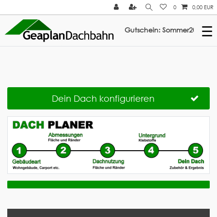
0
0,00 EUR
☰
abatt auf ElastoTop & Multi-Fix: Gutschein: Sommer2026 ///
Dein Dach konfigurieren