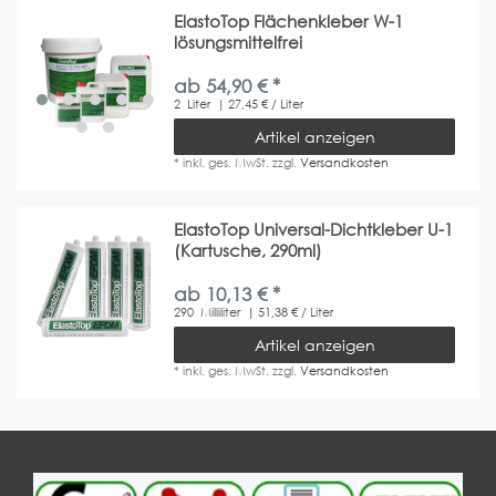
ElastoTop Flächenkleber W-1
lösungsmittelfrei
ab 54,90 € *
2
Liter
| 27,45 € / Liter
Artikel anzeigen
*
inkl. ges. MwSt.
zzgl.
Versandkosten
ElastoTop Universal-Dichtkleber U-1
(Kartusche, 290ml)
ab 10,13 € *
290
Milliliter
| 51,38 € / Liter
Artikel anzeigen
*
inkl. ges. MwSt.
zzgl.
Versandkosten