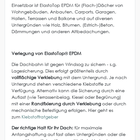
Einsetzbar ist ElastoTop EPDM für (Flach-)Dächer von
Wohngebäuden, Anbauten, Carports, Garagen,
Hallen, Terrassen und Balkone und auf diversen
Untergründen wie Holz, Bitumen, (Estrich-)Beton,
Dämmungen und anderen Altbedachungen.
Verlegung von ElastoTop
®
EPDM
Die Dachbahn ist gegen Windsog zu sichern - s.g.
Lagesicherung. Dies erfolgt größtenteils durch
vollflächige Verklebun
g mit dem Untergrund. Je nach
Untergrund stehen verschiedene Klebstoffe zur
Verfügung. Alternativ kann die Sicherung durch eine
Auflast (wie Terrassenbelag, Kiesel oder Begrünung)
mit einer
Randfixierung durch Verklebung
oder durch
mechanische Befestigung erfolgen. Hier geht es
zum
Klebstoffratgeber
Der richtige Halt für Ihr Dach:
für maximale
Anfangshaftung auf fast allen Untergründen oder die