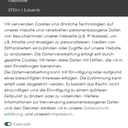
Klebstoffe
EPDM / Zubehör
Entwässerung
Wir verwenden Cookies und ähnliche Technologien auf
unserer Website und verarbeiten personenbezogene Daten
Weitere Produkte
von Besucher:innen unserer Webseite (z.B. IP-Adresse), um
z.B. Inhalte und Anzeigen zu personalisieren, Medien von
EcoDach EPDM
Drittanbietern einzubinden oder Zugriffe auf unsere Website
zu analysieren. Die Datenverarbeitung erfolgt erst durch
ElastoGround EPDM Streifen
gesetzte Cookies. Wir teilen diese Daten mit Dritten, die wir in
Multi-Fix Solarhalter
den Einstellungen benennen.
Die Datenverarbeitung kann mit Einwilligung oder aufgrund
Service
eines berechtigten Interesses erfolgen. Die Zustimmung kann
erteilt oder abgelehnt werden. Es besteht das Recht, nicht
Gewerbekunde werden
einzuwilligen und die Einwilligung zu einem späteren
Versand & Zahlungsbedingungen
Zeitpunkt zu ändern oder zu widerrufen. Weitere
Informationen zur Verwendung personenbezogener Daten
Kontaktformular
und den Diensten erklären wir in unserer
Daten­schutz­
Probleme bei der Bestellung?
erklärung
. und unserem
Impressum
.
Essenziell
Rechtliches