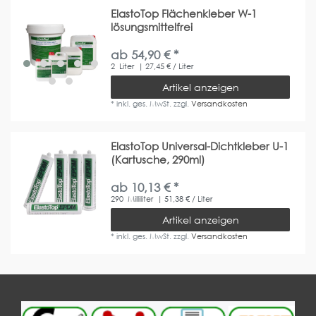
ElastoTop Flächenkleber W-1
lösungsmittelfrei
ab 54,90 € *
2
Liter
| 27,45 € / Liter
Artikel anzeigen
*
inkl. ges. MwSt.
zzgl.
Versandkosten
ElastoTop Universal-Dichtkleber U-1
(Kartusche, 290ml)
ab 10,13 € *
290
Milliliter
| 51,38 € / Liter
Artikel anzeigen
*
inkl. ges. MwSt.
zzgl.
Versandkosten