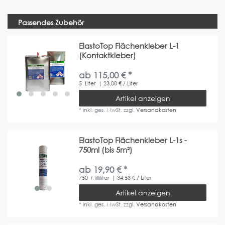
Passendes Zubehör
ElastoTop Flächenkleber L-1
(Kontaktkleber)
ab 115,00 € *
5
Liter
| 23,00 € / Liter
Artikel anzeigen
*
inkl. ges. MwSt.
zzgl.
Versandkosten
ElastoTop Flächenkleber L-1s -
750ml (bis 5m²)
ab 19,90 € *
750
Milliliter
| 34,53 € / Liter
Artikel anzeigen
*
inkl. ges. MwSt.
zzgl.
Versandkosten