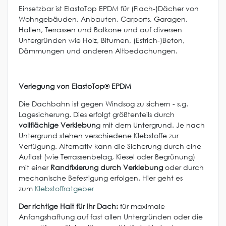
Einsetzbar ist ElastoTop EPDM für (Flach-)Dächer von
Wohngebäuden, Anbauten, Carports, Garagen,
Hallen, Terrassen und Balkone und auf diversen
Untergründen wie Holz, Bitumen, (Estrich-)Beton,
Dämmungen und anderen Altbedachungen.
Verlegung von ElastoTop
®
EPDM
Die Dachbahn ist gegen Windsog zu sichern - s.g.
Lagesicherung. Dies erfolgt größtenteils durch
vollflächige Verklebun
g mit dem Untergrund. Je nach
Untergrund stehen verschiedene Klebstoffe zur
Verfügung. Alternativ kann die Sicherung durch eine
Auflast (wie Terrassenbelag, Kiesel oder Begrünung)
mit einer
Randfixierung durch Verklebung
oder durch
mechanische Befestigung erfolgen. Hier geht es
zum
Klebstoffratgeber
Der richtige Halt für Ihr Dach:
für maximale
Anfangshaftung auf fast allen Untergründen oder die