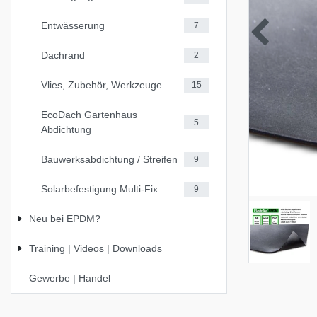
Entwässerung
7
Dachrand
2
Vlies, Zubehör, Werkzeuge
15
EcoDach Gartenhaus
5
Abdichtung
Bauwerksabdichtung / Streifen
9
Solarbefestigung Multi-Fix
9
Neu bei EPDM?
Training | Videos | Downloads
Gewerbe | Handel