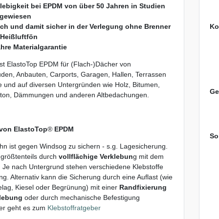
lebigkeit bei EPDM von über 50 Jahren in Studien
gewiesen
Ko
ach und damit sicher in der Verlegung ohne Brenner
Heißluftfön
hre Materialgarantie
ist ElastoTop EPDM für (Flach-)Dächer von
en, Anbauten, Carports, Garagen, Hallen, Terrassen
 und auf diversen Untergründen wie Holz, Bitumen,
Ge
Beton, Dämmungen und anderen Altbedachungen.
von ElastoTop
®
EPDM
So
n ist gegen Windsog zu sichern - s.g. Lagesicherung.
t größtenteils durch
vollflächige Verklebun
g mit dem
 Je nach Untergrund stehen verschiedene Klebstoffe
ng. Alternativ kann die Sicherung durch eine Auflast (wie
lag, Kiesel oder Begrünung) mit einer
Randfixierung
klebung
oder durch mechanische Befestigung
ier geht es zum
Klebstoffratgeber