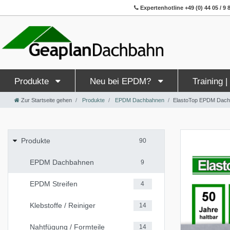
Expertenhotline +49 (0) 44 05 / 9 8
Produkte
Neu bei EPDM?
Training 
Zur Startseite gehen
Produkte
EPDM Dachbahnen
ElastoTop EPDM Dach
Produkte
90
EPDM Dachbahnen
9
EPDM Streifen
4
Klebstoffe / Reiniger
14
Nahtfügung / Formteile
14