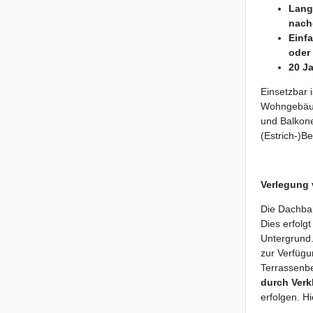
Lang
nach
Einf
oder 
20 Ja
Einsetzbar 
Wohngebäud
und Balkone
(Estrich-)
Verlegung 
Die Dachbah
Dies erfolg
Untergrund.
zur Verfügu
Terrassenbe
durch Ver
erfolgen. H