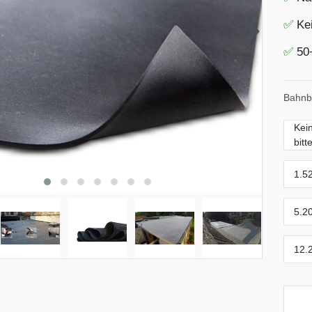
✅
Ke
✅
50
Bahnbr
Kei
bitt
1.5
5.2
12.