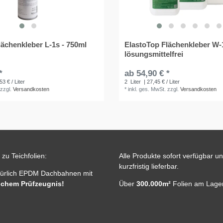
lächenkleber L-1s - 750ml
ElastoTop Flächenkleber W-
lösungsmittelfrei
*
ab 54,90 € *
53 € / Liter
2
Liter
| 27,45 € / Liter
zzgl.
Versandkosten
*
inkl. ges. MwSt.
zzgl.
Versandkosten
zu Teichfolien:
Alle Produkte sofort verfügbar u
kurzfristig lieferbar.
türlich EPDM Dachbahnen mit
ichem Prüfzeugnis!
Über
300.000m²
Folien am Lager