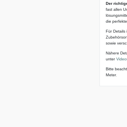
Der richtig
fast allen 
lösungsmitt
die perfekt
Für Details
Zubehörsort
sowie vers
Nähere Deta
unter
Video
Bitte beach
Meter.