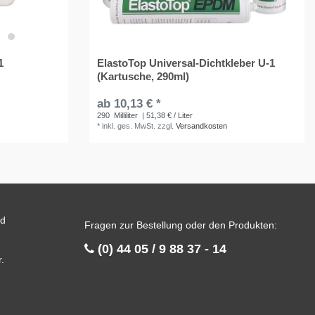
1
ElastoTop Universal-Dichtkleber U-1
(Kartusche, 290ml)
ab 10,13 € *
290
Milliliter
| 51,38 € / Liter
*
inkl. ges. MwSt.
zzgl.
Versandkosten
nd
Fragen zur Bestellung oder den Produkten:
(0) 44 05 / 9 88 37 - 14
.