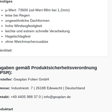
nstiges
µ-Wert: 73600 (sd-Wert 88m bei 1,2mm)
leise bei Regen
ungewöhnliche Dachformen
hohe Windsogfestigkeit
leichte und extrem schnelle Verarbeitung
Hagelschlagfest
ohne Weichmacherzusätze
enblatt:
gaben gemäß Produktsicherheitsverordnung
PSR):
steller:
Geaplan Folien GmbH
resse:
Industriestr.
7
|
26188
Edewecht
|
Deutschland
ntakt:
+49 4405 988 37 0
|
info@geaplan.de
oduktart