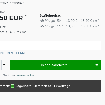
ERENZ (OPTIONAL)
90 €
*
Staffelpreise:
,50 EUR
Ab Menge: 50
13,90 €
13,90 € / m²
Ab Menge: 150
13,50 €
13,50 € / m²
1
m²
preis
14,50 € / m²
NGE IN METERN
m²
In den Warenkorb
es. MwSt. zzgl.
Versandkosten
ferzeit:
Lagerware, Lieferzeit ca. 4 Werktage