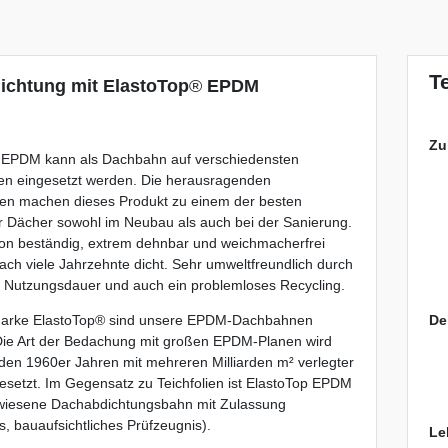
T
ichtung mit ElastoTop
®
EPDM
Zu
 EPDM kann als Dachbahn auf verschiedensten
en eingesetzt werden. Die herausragenden
ten machen dieses Produkt zu einem der besten
r Dächer sowohl im Neubau als auch bei der Sanierung.
on beständig, extrem dehnbar und weichmacherfrei
Dach viele Jahrzehnte dicht. Sehr umweltfreundlich durch
 Nutzungsdauer und auch ein problemloses Recycling.
De
Marke ElastoTop® sind unsere EPDM-Dachbahnen
Die Art der Bedachung mit großen EPDM-Planen wird
t den 1960er Jahren mit mehreren Milliarden m² verlegter
esetzt. Im Gegensatz zu Teichfolien ist ElastoTop EPDM
wiesene Dachabdichtungsbahn mit Zulassung
s, bauaufsichtliches Prüfzeugnis).
Le