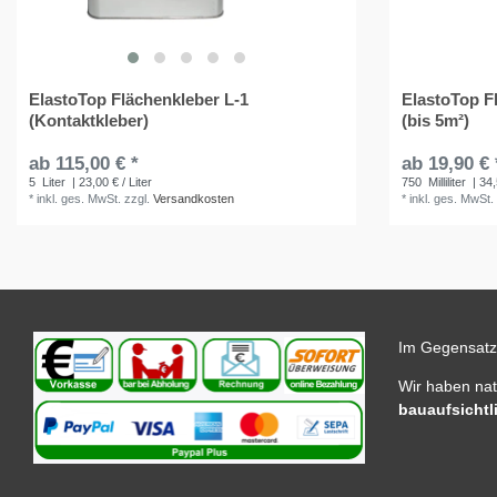
ElastoTop Flächenkleber L-1
ElastoTop F
(Kontaktkleber)
(bis 5m²)
ab 115,00 € *
ab 19,90 € 
5
Liter
| 23,00 € / Liter
750
Milliliter
| 34,
*
inkl. ges. MwSt.
zzgl.
Versandkosten
*
inkl. ges. MwSt.
Im Gegensatz 
Wir haben na
bauaufsichtl