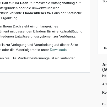
So
e Halt für Ihr Dach:
für maximale Anfangshaftung auf
Untergründen oder die umweltfreundliche,
elfreie Variante
Flächenkleber W-1
aus der Kartusche
e Ergänzung.
 in Ihrem Dach steht ein umfangreiches
iment mit passenden Bändern für eine Kaltnahtfügung
chiedenen Entwässerungssystemen zur Verfügung.
ils zur Verlegung und Verarbeitung auf dieser Seite
Dat
s
oder die Materialgarantie unter
Downloads
ten Sie: Die Mindestbestellmenge ist ein laufender
An
(G
Her
Ad
Ko
Pr