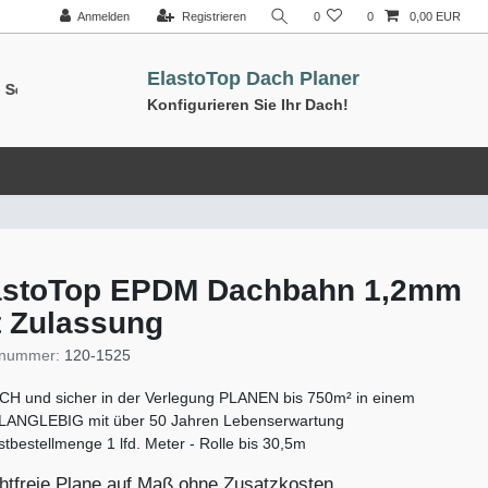
Anmelden
Registrieren
0
0
0,00 EUR
ElastoTop Dach Planer
026 ///
Konfigurieren Sie Ihr Dach!
astoTop EPDM Dachbahn 1,2mm
t Zulassung
elnummer:
120-1525
CH und sicher in der Verlegung PLANEN bis 750m² in einem
 LANGLEBIG mit über 50 Jahren Lebenserwartung
tbestellmenge 1 lfd. Meter - Rolle bis 30,5m
htfreie Plane auf Maß ohne Zusatzkosten