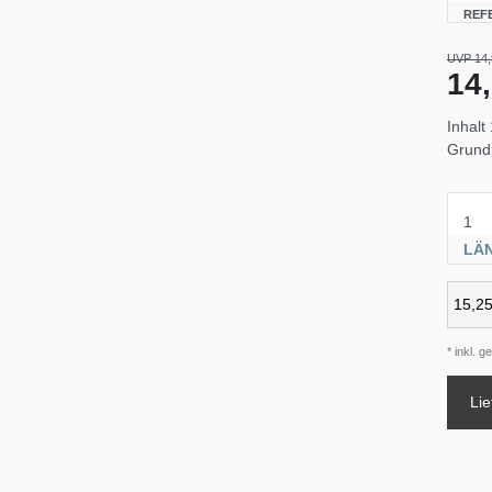
REF
UVP 14,
14
Inhalt
Grund
LÄ
* inkl. g
Lie