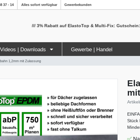
8 37 - 14
Alles sofort verfügbar
Gewerbekunden
/// 3% Rabatt auf ElastoTop & Multi-Fix: Gutschein: Sommer2
| Videos | Downloads
Gewerbe | Handel
bahn 1,2mm mit Zulassung
El
mi
Artik
EINFA
Stück
Mindes
✅
Na