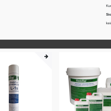
Kun
Si
ke