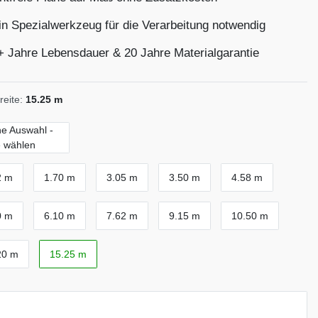
in Spezialwerkzeug für die Verarbeitung notwendig
+ Jahre Lebensdauer & 20 Jahre Materialgarantie
eite:
15.25 m
ne Auswahl -
e wählen
2 m
1.70 m
3.05 m
3.50 m
4.58 m
0 m
6.10 m
7.62 m
9.15 m
10.50 m
20 m
15.25 m