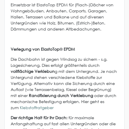
Einsetzbar ist ElastoTop EPDM für (Flach-)Dächer von
Wohngebäuden, Anbauten, Carports, Garagen,
Hallen, Terrassen und Balkone und auf diversen
Untergründen wie Holz, Bitumen, (Estrich-)Beton,
Dämmungen und anderen Altbedachungen.
Verlegung von ElastoTop
®
EPDM
Die Dachbahn ist gegen Windsog zu sichern - s.g.
Lagesicherung. Dies erfolgt größtenteils durch
vollflächige Verklebun
g mit dem Untergrund. Je nach
Untergrund stehen verschiedene Klebstoffe zur
Verfügung. Alternativ kann die Sicherung durch eine
Auflast (wie Terrassenbelag, Kiesel oder Begrünung)
mit einer
Randfixierung durch Verklebung
oder durch
mechanische Befestigung erfolgen. Hier geht es
zum
Klebstoffratgeber
Der richtige Halt für Ihr Dach:
für maximale
Anfangshaftung auf fast allen Untergründen oder die