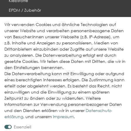
Klebstoffe
EPDM / Zubehör
Entwässerung
Wir verwenden Cookies und ähnliche Technologien auf
unserer Website und verarbeiten personenbezogene Daten
Weitere Produkte
von Besucher:innen unserer Webseite (z.B. IP-Adresse), um
z.B. Inhalte und Anzeigen zu personalisieren, Medien von
EcoDach EPDM
Drittanbietern einzubinden oder Zugriffe auf unsere Website
zu analysieren. Die Datenverarbeitung erfolgt erst durch
ElastoGround EPDM Streifen
gesetzte Cookies. Wir teilen diese Daten mit Dritten, die wir in
Multi-Fix Solarhalter
den Einstellungen benennen.
Die Datenverarbeitung kann mit Einwilligung oder aufgrund
Service
eines berechtigten Interesses erfolgen. Die Zustimmung kann
erteilt oder abgelehnt werden. Es besteht das Recht, nicht
Gewerbekunde werden
einzuwilligen und die Einwilligung zu einem späteren
Versand & Zahlungsbedingungen
Zeitpunkt zu ändern oder zu widerrufen. Weitere
Informationen zur Verwendung personenbezogener Daten
Kontaktformular
und den Diensten erklären wir in unserer
Daten­schutz­
Probleme bei der Bestellung?
erklärung
. und unserem
Impressum
.
Essenziell
Rechtliches