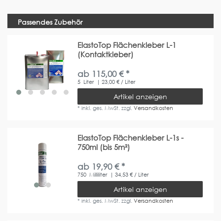
Passendes Zubehör
ElastoTop Flächenkleber L-1
(Kontaktkleber)
ab 115,00 € *
5
Liter
| 23,00 € / Liter
Artikel anzeigen
*
inkl. ges. MwSt.
zzgl.
Versandkosten
ElastoTop Flächenkleber L-1s -
750ml (bis 5m²)
ab 19,90 € *
750
Milliliter
| 34,53 € / Liter
Artikel anzeigen
*
inkl. ges. MwSt.
zzgl.
Versandkosten