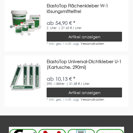
ElastoTop Flächenkleber W-1
lösungsmittelfrei
ab 54,90 € *
2
Liter
| 27,45 € / Liter
Artikel anzeigen
*
inkl. ges. MwSt.
zzgl.
Versandkosten
ElastoTop Universal-Dichtkleber U-1
(Kartusche, 290ml)
ab 10,13 € *
290
Milliliter
| 51,38 € / Liter
Artikel anzeigen
*
inkl. ges. MwSt.
zzgl.
Versandkosten